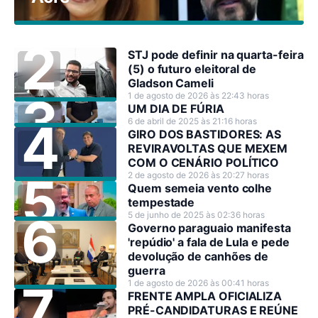
STJ pode definir na quarta-feira
(5) o futuro eleitoral de
Gladson Cameli
1 de agosto de 2026 às 22:43 horas
UM DIA DE FÚRIA
6 de abril de 2025 às 21:16 horas
GIRO DOS BASTIDORES: AS
REVIRAVOLTAS QUE MEXEM
COM O CENÁRIO POLÍTICO
2 de agosto de 2026 às 20:27 horas
Quem semeia vento colhe
tempestade
5 de junho de 2025 às 02:36 horas
Governo paraguaio manifesta
'repúdio' a fala de Lula e pede
devolução de canhões de
guerra
1 de agosto de 2026 às 00:41 horas
FRENTE AMPLA OFICIALIZA
PRÉ-CANDIDATURAS E REÚNE