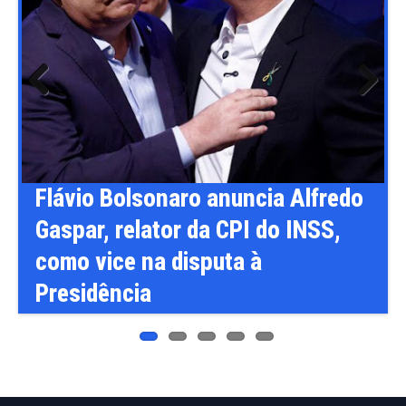
Previ
Next
ous
o
Flávio Bolsonaro anuncia Alfredo
Gaspar, relator da CPI do INSS,
como vice na disputa à
Presidência