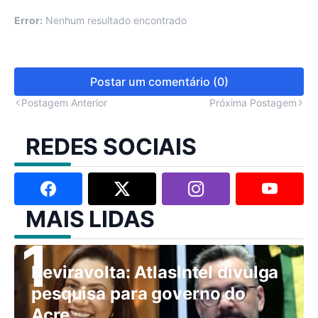
Error:
Nenhum resultado encontrado
Postar um comentário (0)
Postagem Anterior
Próxima Postagem
REDES SOCIAIS
MAIS LIDAS
Reviravolta: AtlasIntel divulga
pesquisa para governo do
Acre