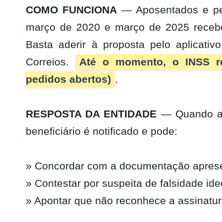
COMO FUNCIONA
— Aposentados e pen
março de 2020 e março de 2025 recebem
Basta aderir à proposta pelo aplicat
Correios.
Até o momento, o INSS r
pedidos abertos)
.
RESPOSTA DA ENTIDADE
— Quando a e
beneficiário é notificado e pode:
» Concordar com a documentação aprese
» Contestar por suspeita de falsidade id
» Apontar que não reconhece a assinatu