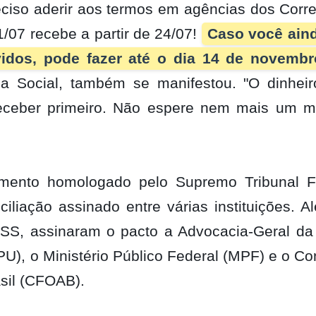
reciso aderir aos termos em agências dos Corr
/07 recebe a partir de 24/07!
Caso você ain
idos, pode fazer até o dia 14 de novembr
ia Social, também se manifestou. "O dinheir
receber primeiro. Não espere nem mais um mi
ento homologado pelo Supremo Tribunal F
iliação assinado entre várias instituições. A
INSS, assinaram o pacto a Advocacia-Geral da
PU), o Ministério Público Federal (MPF) e o C
sil (CFOAB).