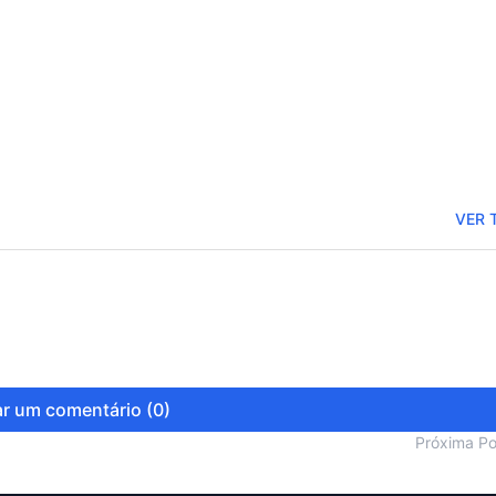
VER 
r um comentário (0)
Próxima P