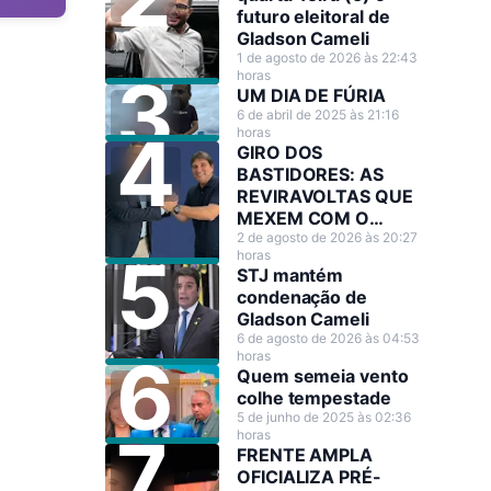
futuro eleitoral de
Gladson Cameli
1 de agosto de 2026 às 22:43
horas
UM DIA DE FÚRIA
6 de abril de 2025 às 21:16
horas
GIRO DOS
BASTIDORES: AS
REVIRAVOLTAS QUE
MEXEM COM O
CENÁRIO POLÍTICO
2 de agosto de 2026 às 20:27
horas
STJ mantém
condenação de
Gladson Cameli
6 de agosto de 2026 às 04:53
horas
Quem semeia vento
colhe tempestade
5 de junho de 2025 às 02:36
horas
FRENTE AMPLA
OFICIALIZA PRÉ-