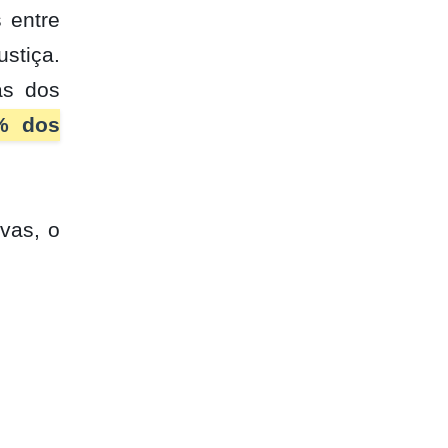
 entre
stiça.
as dos
% dos
vas, o