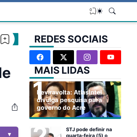
0
REDES SOCIAIS
de
MAIS LIDAS
Reviravolta: AtlasIntel
divulga pesquisa para
governo do Acre
STJ pode definir na
▼
quarta-feira (5) o