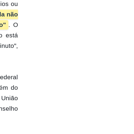
eios ou
da não
o"
. O
o está
nuto",
ederal
lém do
 União
onselho