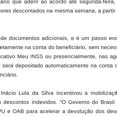
iário que aderir ao acordo até segunda-feira,
alores descontados na mesma semana, a partir 
 de documentos adicionais, e é um passo ess
Congresso Nacional
iretamente na conta do beneficiário, sem nece
trabalhos nesta seg
plicativo Meu INSS ou presencialmente, nas ag
r será depositado automaticamente na conta 
nciário.
 Inácio Lula da Silva incentivou a mobilizaç
 descontos indevidos. "O Governo do Brasil 
PU e OAB para acelerar a devolução dos des