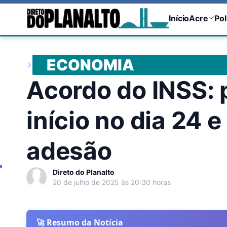
Início
Acre
Pol
ECONOMIA
Acordo do INSS:
início no dia 24 
adesão
e
Direto do Planalto
20 de julho de 2025 às 20:30 horas
🚀 Resumo da Notícia