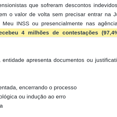
sionistas que sofreram descontos indevidos
 o valor de volta sem precisar entrar na Ju
ivo Meu INSS ou presencialmente nas agênci
ecebeu 4 milhões de contestações (97,4
ntidade apresenta documentos ou justificati
ntada, encerrando o processo
eológica ou indução ao erro
ra