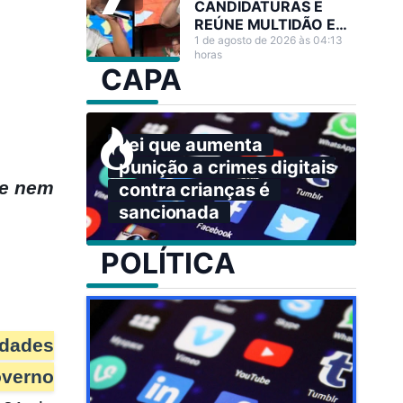
CANDIDATURAS E
REÚNE MULTIDÃO EM
GRANDE ATO NO
1 de agosto de 2026 às 04:13
horas
ACRE
CAPA
Lei que aumenta
punição a crimes digitais
re nem
contra crianças é
sancionada
POLÍTICA
idades
overno