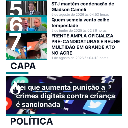
STJ mantém condenação de
Gladson Cameli
6 de agosto de 2026 às 04:53 horas
Quem semeia vento colhe
tempestade
5 de junho de 2025 às 02:36 horas
FRENTE AMPLA OFICIALIZA
PRÉ-CANDIDATURAS E REÚNE
MULTIDÃO EM GRANDE ATO
NO ACRE
1 de agosto de 2026 às 04:13 horas
CAPA
Lei que aumenta punição a
crimes digitais contra crianças
é sancionada
POLÍTICA