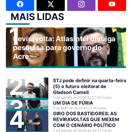
MAIS LIDAS
Reviravolta: AtlasIntel divulga
pesquisa para governo do
Acre
STJ pode definir na quarta-feira
(5) o futuro eleitoral de
Gladson Cameli
1 de agosto de 2026 às 22:43 horas
UM DIA DE FÚRIA
6 de abril de 2025 às 21:16 horas
GIRO DOS BASTIDORES: AS
REVIRAVOLTAS QUE MEXEM
COM O CENÁRIO POLÍTICO
2 de agosto de 2026 às 20:27 horas