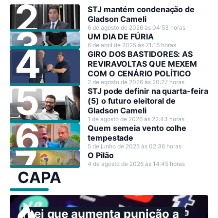
STJ mantém condenação de
Gladson Cameli
6 de agosto de 2026 às 04:53 horas
UM DIA DE FÚRIA
6 de abril de 2025 às 21:16 horas
GIRO DOS BASTIDORES: AS
REVIRAVOLTAS QUE MEXEM
COM O CENÁRIO POLÍTICO
2 de agosto de 2026 às 20:27 horas
STJ pode definir na quarta-feira
(5) o futuro eleitoral de
Gladson Cameli
1 de agosto de 2026 às 22:43 horas
Quem semeia vento colhe
tempestade
5 de junho de 2025 às 02:36 horas
O Pilão
4 de agosto de 2026 às 14:45 horas
CAPA
Lei que aumenta punição a