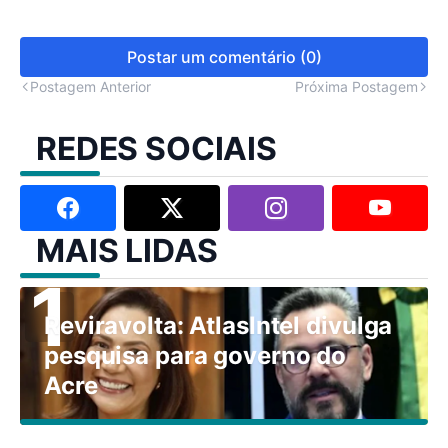
Postar um comentário (0)
Postagem Anterior
Próxima Postagem
REDES SOCIAIS
MAIS LIDAS
Reviravolta: AtlasIntel divulga
pesquisa para governo do
Acre