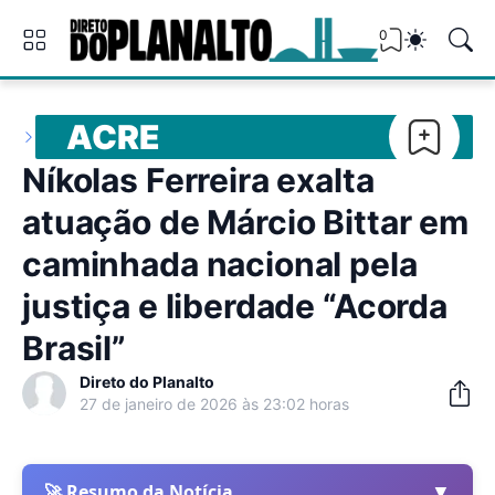
0
ACRE
Níkolas Ferreira exalta
atuação de Márcio Bittar em
caminhada nacional pela
justiça e liberdade “Acorda
Brasil”
Direto do Planalto
27 de janeiro de 2026 às 23:02 horas
▼
🚀 Resumo da Notícia