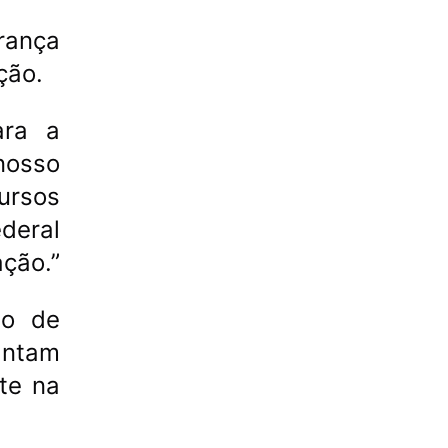
rança
ção.
ara a
nosso
ursos
deral
ação.”
so de
antam
te na