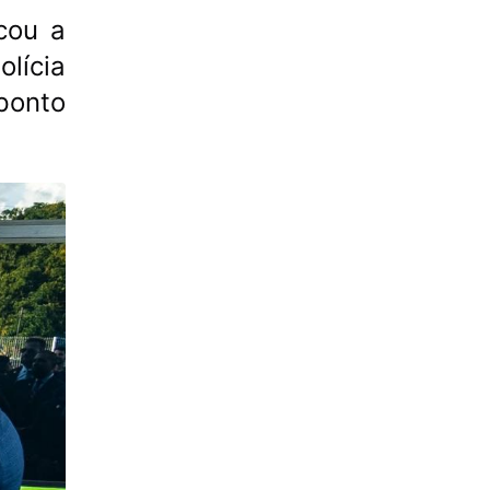
cou a
lícia
ponto