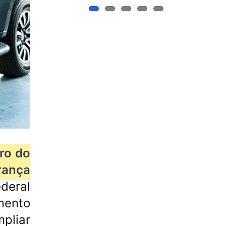
ro do
rança
deral
mento
pliar