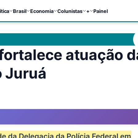
ítica
Brasil
Economia
Colunistas
+
Painel
fortalece atuação d
o Juruá
e da Delegacia da Polícia Federal em