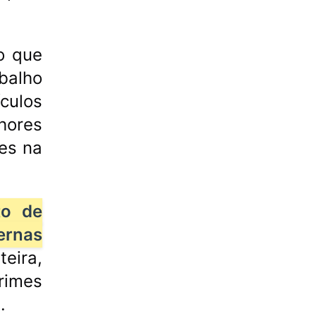
o que
balho
culos
hores
es na
to de
ernas
teira,
rimes
.