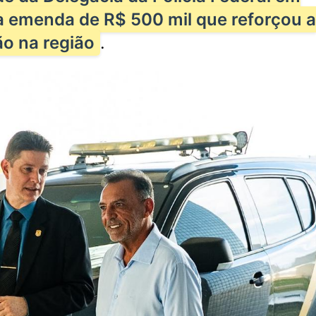
a emenda de R$ 500 mil que reforçou a
ão na região
.
Lei que aumen
Congresso Nacional retoma
crimes digitai
trabalhos nesta segunda-feira
é sancionada