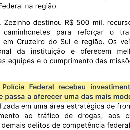
Federal na região.
 Zezinho destinou R$ 500 mil, recurs
 caminhonetes para reforçar o tra
l em Cruzeiro do Sul e região. Os veí
nal da instituição e oferecem mel
as equipes e o cumprimento das missõ
olícia Federal recebeu investimen
e passa a oferecer uma das mais mod
lizada em uma área estratégica de fron
amento ao tráfico de drogas, aos c
 demais delitos de competência federal