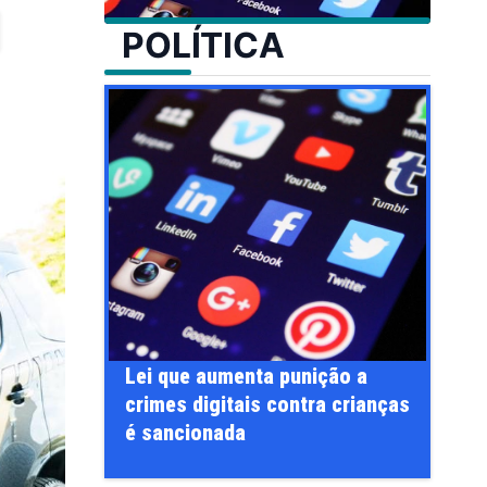
POLÍTICA
Flávio Bolsonaro anuncia
ta punição a
Alfredo Gaspar, relator da CPI
s contra crianças
do INSS, como vice na disputa
à Presidência