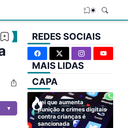
0
REDES SOCIAIS
a
MAIS LIDAS
CAPA
Lei que aumenta
▼
punição a crimes digitais
contra crianças é
sancionada