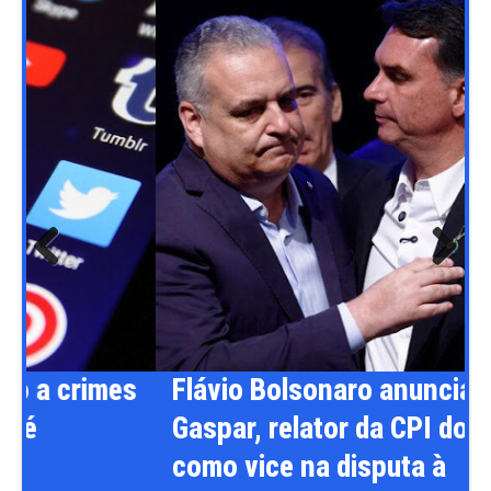
Previ
Next
ous
s
Flávio Bolsonaro anuncia Alfredo
Gaspar, relator da CPI do INSS,
como vice na disputa à