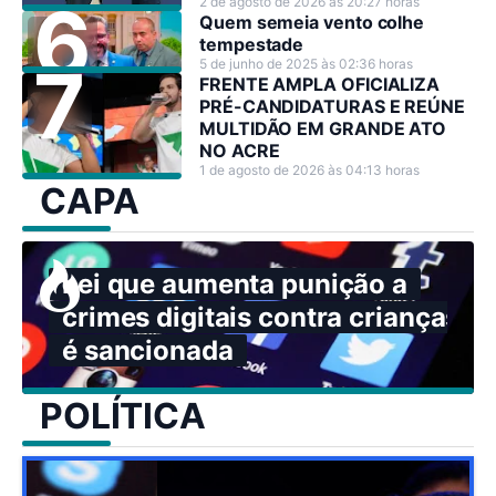
2 de agosto de 2026 às 20:27 horas
Quem semeia vento colhe
tempestade
5 de junho de 2025 às 02:36 horas
FRENTE AMPLA OFICIALIZA
PRÉ-CANDIDATURAS E REÚNE
MULTIDÃO EM GRANDE ATO
NO ACRE
1 de agosto de 2026 às 04:13 horas
CAPA
Lei que aumenta punição a
crimes digitais contra crianças
é sancionada
POLÍTICA