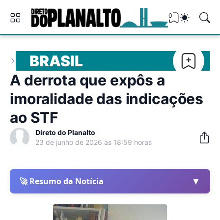
0
BRASIL
A derrota que expôs a
imoralidade das indicações
ao STF
Direto do Planalto
23 de junho de 2026 às 18:59 horas
▼
🚀 Resumo da Notícia