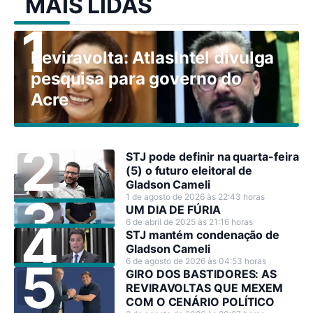
MAIS LIDAS
Reviravolta: AtlasIntel divulga
pesquisa para governo do
Acre
STJ pode definir na quarta-feira
(5) o futuro eleitoral de
Gladson Cameli
1 de agosto de 2026 às 22:43 horas
UM DIA DE FÚRIA
6 de abril de 2025 às 21:16 horas
STJ mantém condenação de
Gladson Cameli
6 de agosto de 2026 às 04:53 horas
GIRO DOS BASTIDORES: AS
REVIRAVOLTAS QUE MEXEM
COM O CENÁRIO POLÍTICO