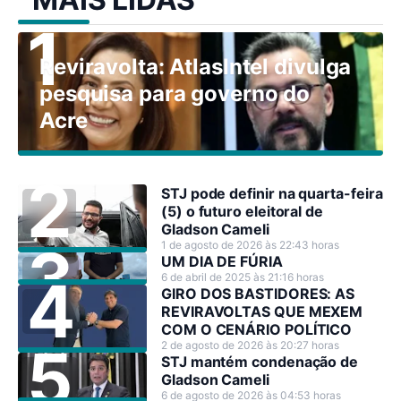
Reviravolta: AtlasIntel divulga
pesquisa para governo do
Acre
STJ pode definir na quarta-feira
(5) o futuro eleitoral de
Gladson Cameli
1 de agosto de 2026 às 22:43 horas
UM DIA DE FÚRIA
6 de abril de 2025 às 21:16 horas
GIRO DOS BASTIDORES: AS
REVIRAVOLTAS QUE MEXEM
COM O CENÁRIO POLÍTICO
2 de agosto de 2026 às 20:27 horas
STJ mantém condenação de
Gladson Cameli
6 de agosto de 2026 às 04:53 horas