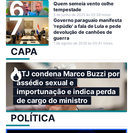
Quem semeia vento colhe
tempestade
5 de junho de 2025 às 02:36 horas
Governo paraguaio manifesta
'repúdio' a fala de Lula e pede
devolução de canhões de
guerra
1 de agosto de 2026 às 00:41 horas
CAPA
STJ condena Marco Buzzi por
assédio sexual e
importunação e indica perda
de cargo do ministro
POLÍTICA