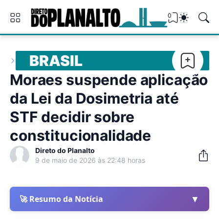
0
BRASIL
Moraes suspende aplicação
da Lei da Dosimetria até
STF decidir sobre
constitucionalidade
Direto do Planalto
9 de maio de 2026 às 22:48 horas
▼
🚀 Resumo da Notícia