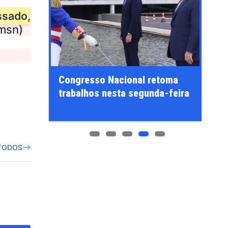
ssado,
msn)
Novo aciona Conselho de 
so Nacional retoma
no Senado para investigar
os nesta segunda-feira
Jaques Wagner
TODOS