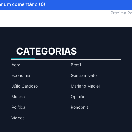
r um comentário (0)
Próxima P
CATEGORIAS
Acre
Brasil
Economia
Gontran Neto
Júlio Cardoso
Mariano Maciel
Mundo
Opinião
Política
Rondônia
Vídeos