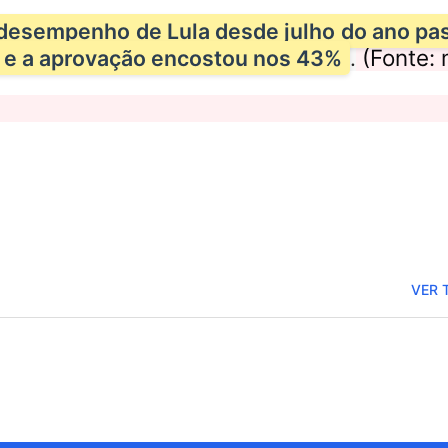
r desempenho de Lula desde julho do ano pa
(Fonte: 
 e a aprovação encostou nos 43%
.
idas
Congresso adia retomada dos
Congres
igados
trabalhos para 10 de maio
trabalh
ima
VER 