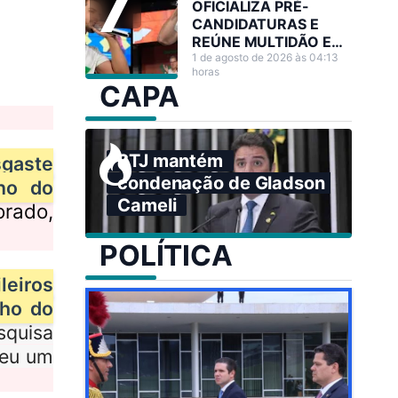
OFICIALIZA PRÉ-
CANDIDATURAS E
REÚNE MULTIDÃO EM
GRANDE ATO NO
1 de agosto de 2026 às 04:13
horas
ACRE
CAPA
STJ mantém
sgaste
condenação de Gladson
no do
Cameli
rado,
POLÍTICA
leiros
lho do
squisa
heu um