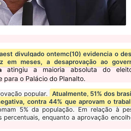
est divulgado ontemc(10) evidencia o de
vez em meses, a desaprovação ao gover
atingiu a maioria absoluta do eleito
a
para o Palácio do Planalto.
rovação popular.
Atualmente, 51% dos brasi
negativa, contra 44% que aprovam o traba
somam 5% da população. Em relação à pe
tos percentuais, enquanto a aprovação encol