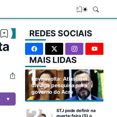
0
REDES SOCIAIS
ta
MAIS LIDAS
Reviravolta: AtlasIntel
divulga pesquisa para
governo do Acre
▼
STJ pode definir na
quarta-feira (5) o