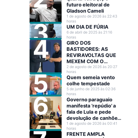
futuro eleitoral de
Gladson Cameli
1 de agosto de 2026 às 22:43
horas
UM DIA DE FÚRIA
6 de abril de 2025 às 21:16
horas
GIRO DOS
BASTIDORES: AS
REVIRAVOLTAS QUE
MEXEM COM O
CENÁRIO POLÍTICO
2 de agosto de 2026 às 20:27
horas
Quem semeia vento
colhe tempestade
5 de junho de 2025 às 02:36
horas
Governo paraguaio
manifesta 'repúdio' a
fala de Lula e pede
devolução de canhões
de guerra
1 de agosto de 2026 às 00:41
horas
FRENTE AMPLA