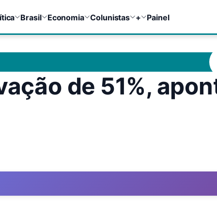
ítica
Brasil
Economia
Colunistas
+
Painel
ovação de 51%, apon