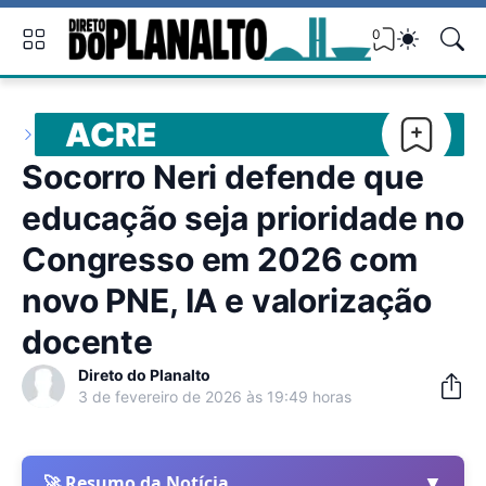
0
ACRE
Socorro Neri defende que
educação seja prioridade no
Congresso em 2026 com
novo PNE, IA e valorização
docente
Direto do Planalto
3 de fevereiro de 2026 às 19:49 horas
▼
🚀 Resumo da Notícia