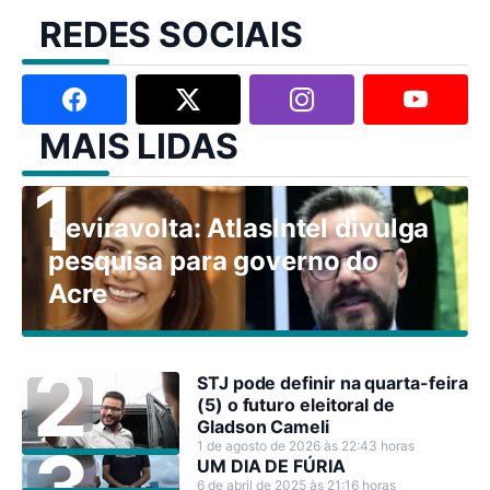
REDES SOCIAIS
MAIS LIDAS
Reviravolta: AtlasIntel divulga
pesquisa para governo do
Acre
STJ pode definir na quarta-feira
(5) o futuro eleitoral de
Gladson Cameli
1 de agosto de 2026 às 22:43 horas
UM DIA DE FÚRIA
6 de abril de 2025 às 21:16 horas