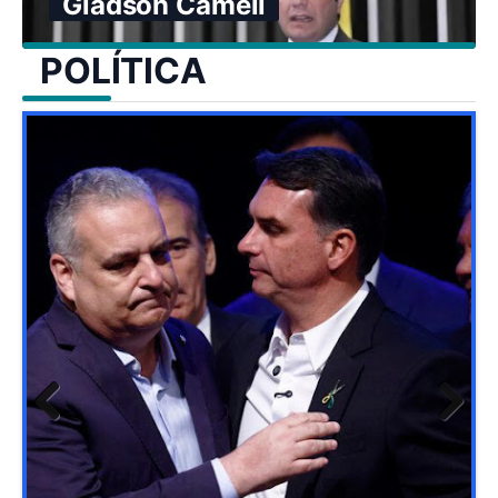
Gladson Cameli
POLÍTICA
Previ
Next
ous