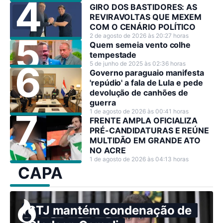
GIRO DOS BASTIDORES: AS
REVIRAVOLTAS QUE MEXEM
COM O CENÁRIO POLÍTICO
2 de agosto de 2026 às 20:27 horas
Quem semeia vento colhe
tempestade
5 de junho de 2025 às 02:36 horas
Governo paraguaio manifesta
'repúdio' a fala de Lula e pede
devolução de canhões de
guerra
1 de agosto de 2026 às 00:41 horas
FRENTE AMPLA OFICIALIZA
PRÉ-CANDIDATURAS E REÚNE
MULTIDÃO EM GRANDE ATO
NO ACRE
1 de agosto de 2026 às 04:13 horas
CAPA
STJ mantém condenação de