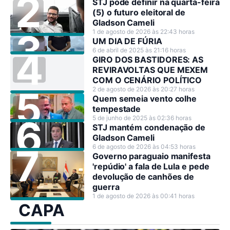
STJ pode definir na quarta-feira
(5) o futuro eleitoral de
Gladson Cameli
1 de agosto de 2026 às 22:43 horas
UM DIA DE FÚRIA
6 de abril de 2025 às 21:16 horas
GIRO DOS BASTIDORES: AS
REVIRAVOLTAS QUE MEXEM
COM O CENÁRIO POLÍTICO
2 de agosto de 2026 às 20:27 horas
Quem semeia vento colhe
tempestade
5 de junho de 2025 às 02:36 horas
STJ mantém condenação de
Gladson Cameli
6 de agosto de 2026 às 04:53 horas
Governo paraguaio manifesta
'repúdio' a fala de Lula e pede
devolução de canhões de
guerra
1 de agosto de 2026 às 00:41 horas
CAPA