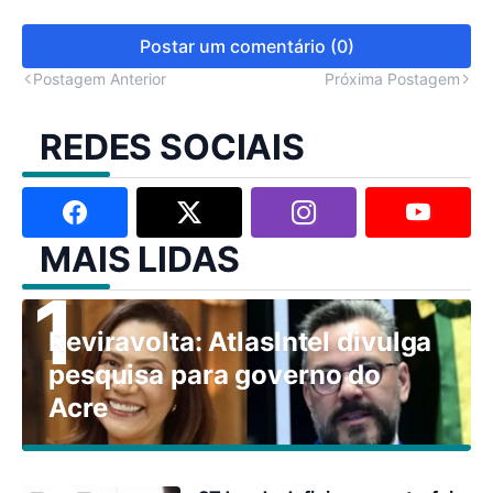
Postar um comentário (0)
Postagem Anterior
Próxima Postagem
REDES SOCIAIS
MAIS LIDAS
Reviravolta: AtlasIntel divulga
pesquisa para governo do
Acre