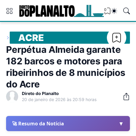
0
ACRE
Perpétua Almeida garante
182 barcos e motores para
ribeirinhos de 8 municípios
do Acre
Direto do Planalto
20 de janeiro de 2026 às 20:59 horas
▼
🚀 Resumo da Notícia