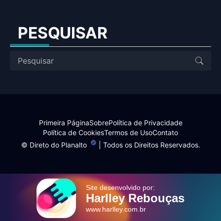
PESQUISAR
Primeira Página
Sobre
Política de Privacidade
Política de Cookies
Termos de Uso
Contato
©
Direto do Planalto
| Todos os Direitos Reservados.
Site desenvolvido por:
Harlley Rebouças
www.harlley.com.br