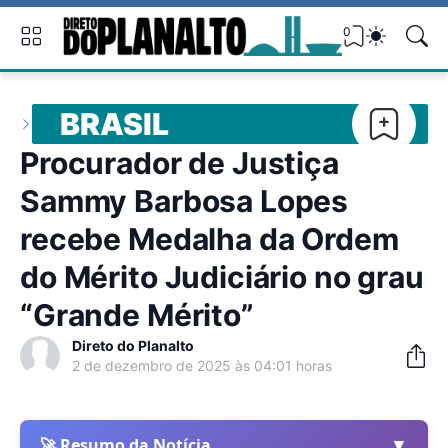
0
BRASIL
Procurador de Justiça
Sammy Barbosa Lopes
recebe Medalha da Ordem
do Mérito Judiciário no grau
“Grande Mérito”
Direto do Planalto
2 de dezembro de 2025 às 04:01 horas
▼
🚀 Resumo da Notícia