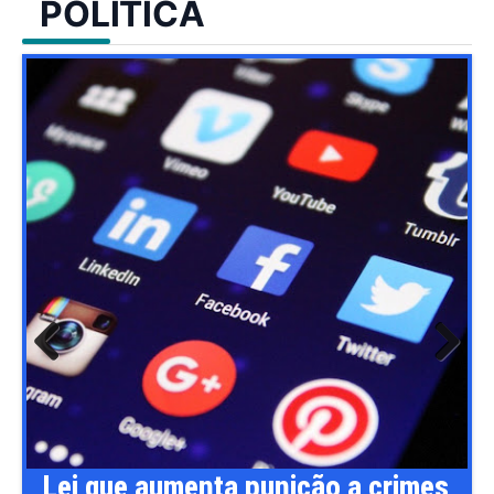
POLÍTICA
Previ
Next
ous
ão a crimes
Flávio Bolsonaro anuncia 