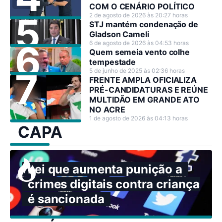
COM O CENÁRIO POLÍTICO
2 de agosto de 2026 às 20:27 horas
STJ mantém condenação de
Gladson Cameli
6 de agosto de 2026 às 04:53 horas
Quem semeia vento colhe
tempestade
5 de junho de 2025 às 02:36 horas
FRENTE AMPLA OFICIALIZA
PRÉ-CANDIDATURAS E REÚNE
MULTIDÃO EM GRANDE ATO
NO ACRE
1 de agosto de 2026 às 04:13 horas
CAPA
Lei que aumenta punição a
crimes digitais contra crianças
é sancionada