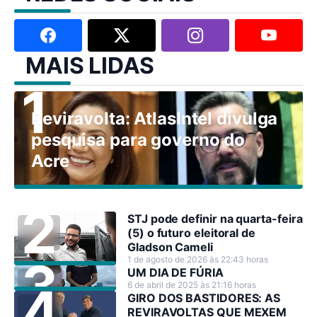
MAIS LIDAS
Reviravolta: AtlasIntel divulga
pesquisa para governo do
Acre
STJ pode definir na quarta-feira
(5) o futuro eleitoral de
Gladson Cameli
1 de agosto de 2026 às 22:43 horas
UM DIA DE FÚRIA
6 de abril de 2025 às 21:16 horas
GIRO DOS BASTIDORES: AS
REVIRAVOLTAS QUE MEXEM