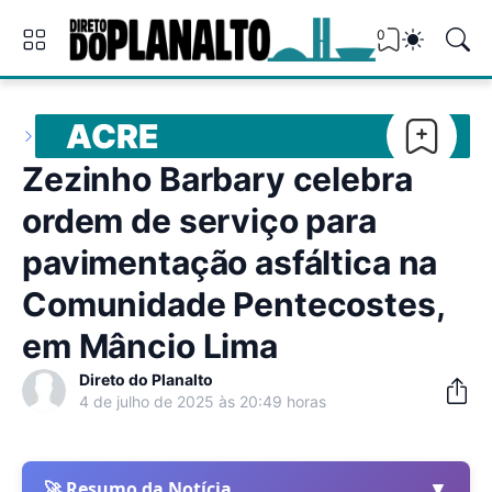
0
ACRE
Zezinho Barbary celebra
ordem de serviço para
pavimentação asfáltica na
Comunidade Pentecostes,
em Mâncio Lima
Direto do Planalto
4 de julho de 2025 às 20:49 horas
▼
🚀 Resumo da Notícia