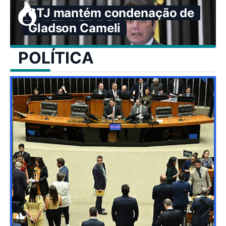
STJ mantém condenação de
Gladson Cameli
POLÍTICA
Previ
Next