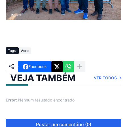
Tags:
Acre
Facebook
VEJA TAMBÉM
VER TODOS
Error:
Nenhum resultado encontrado
Postar um comentário (0)