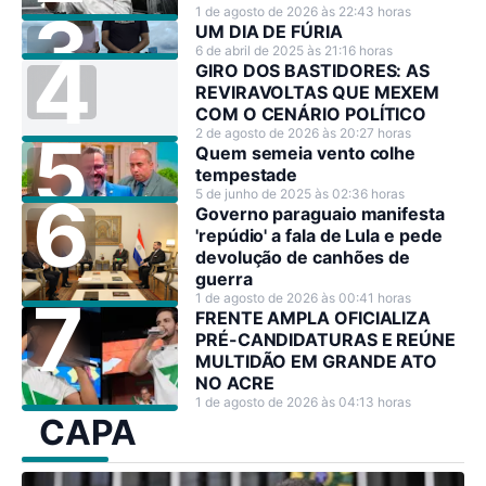
1 de agosto de 2026 às 22:43 horas
UM DIA DE FÚRIA
6 de abril de 2025 às 21:16 horas
GIRO DOS BASTIDORES: AS
REVIRAVOLTAS QUE MEXEM
COM O CENÁRIO POLÍTICO
2 de agosto de 2026 às 20:27 horas
Quem semeia vento colhe
tempestade
5 de junho de 2025 às 02:36 horas
Governo paraguaio manifesta
'repúdio' a fala de Lula e pede
devolução de canhões de
guerra
1 de agosto de 2026 às 00:41 horas
FRENTE AMPLA OFICIALIZA
PRÉ-CANDIDATURAS E REÚNE
MULTIDÃO EM GRANDE ATO
NO ACRE
1 de agosto de 2026 às 04:13 horas
CAPA