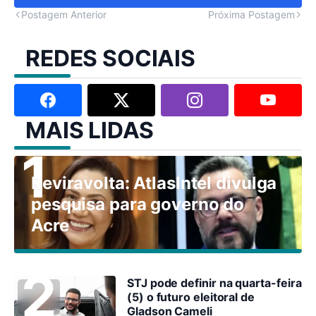
Postagem Anterior
Próxima Postagem
REDES SOCIAIS
MAIS LIDAS
Reviravolta: AtlasIntel divulga
pesquisa para governo do
Acre
STJ pode definir na quarta-feira
(5) o futuro eleitoral de
Gladson Cameli