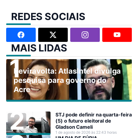
REDES SOCIAIS
MAIS LIDAS
Reviravolta: AtlasIntel divulga
pesquisa para governo do
Acre
STJ pode definir na quarta-feira
(5) o futuro eleitoral de
Gladson Cameli
1 de agosto de 2026 às 22:43 horas