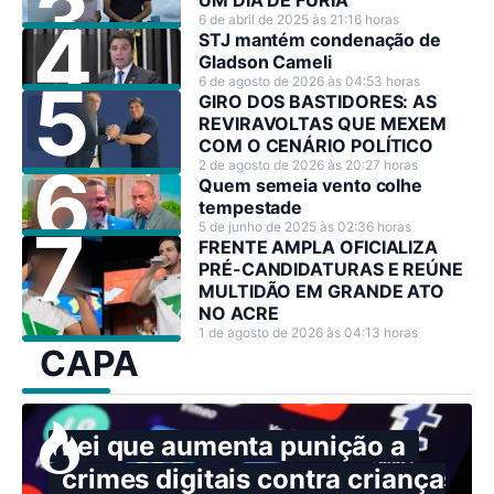
UM DIA DE FÚRIA
6 de abril de 2025 às 21:16 horas
STJ mantém condenação de
Gladson Cameli
6 de agosto de 2026 às 04:53 horas
GIRO DOS BASTIDORES: AS
REVIRAVOLTAS QUE MEXEM
COM O CENÁRIO POLÍTICO
2 de agosto de 2026 às 20:27 horas
Quem semeia vento colhe
tempestade
5 de junho de 2025 às 02:36 horas
FRENTE AMPLA OFICIALIZA
PRÉ-CANDIDATURAS E REÚNE
MULTIDÃO EM GRANDE ATO
NO ACRE
1 de agosto de 2026 às 04:13 horas
CAPA
Lei que aumenta punição a
crimes digitais contra crianças