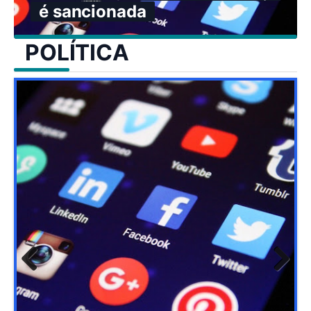
é sancionada
POLÍTICA
Previ
Next
ous