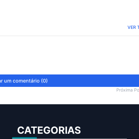
VER 
r um comentário (0)
Próxima P
CATEGORIAS