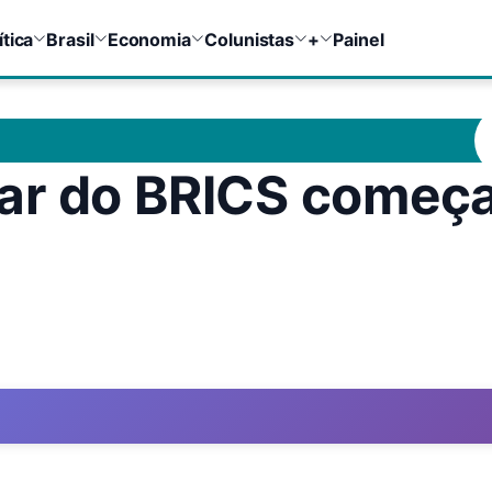
ítica
Brasil
Economia
Colunistas
+
Painel
ar do BRICS começ