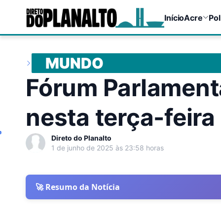
Início
Acre
Pol
MUNDO
Fórum Parlament
nesta terça-feira
e
Direto do Planalto
1 de junho de 2025 às 23:58 horas
🚀 Resumo da Notícia