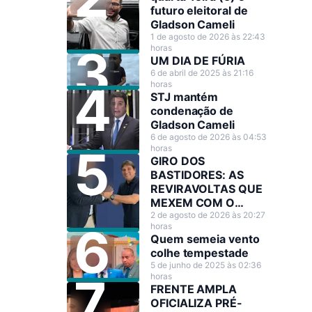
futuro eleitoral de
Gladson Cameli
1 de agosto de 2026 às 22:43
horas
UM DIA DE FÚRIA
6 de abril de 2025 às 21:16
horas
STJ mantém
condenação de
Gladson Cameli
6 de agosto de 2026 às 04:53
horas
GIRO DOS
BASTIDORES: AS
REVIRAVOLTAS QUE
MEXEM COM O
CENÁRIO POLÍTICO
2 de agosto de 2026 às 20:27
horas
Quem semeia vento
colhe tempestade
5 de junho de 2025 às 02:36
horas
FRENTE AMPLA
OFICIALIZA PRÉ-