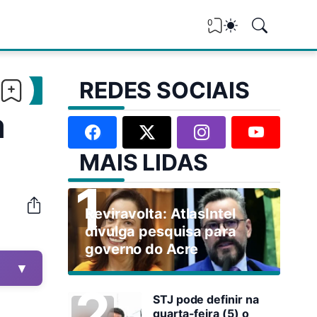
0
REDES SOCIAIS
a
MAIS LIDAS
Reviravolta: AtlasIntel
divulga pesquisa para
governo do Acre
▼
STJ pode definir na
quarta-feira (5) o