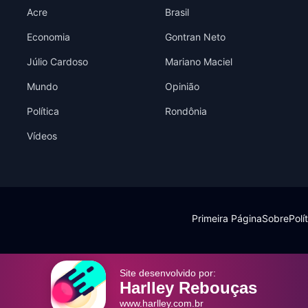
Acre
Brasil
Economia
Gontran Neto
Júlio Cardoso
Mariano Maciel
Mundo
Opinião
Política
Rondônia
Vídeos
Primeira Página
Sobre
Polí
Site desenvolvido por:
Harlley Rebouças
www.harlley.com.br