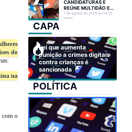
CANDIDATURAS E
REÚNE MULTIDÃO EM
GRANDE ATO NO
1 de agosto de 2026 às 04:13
horas
ACRE
CAPA
lheres
Lei que aumenta
íses do
punição a crimes digitais
mas:
contra crianças é
sancionada
nina na
POLÍTICA
, com o