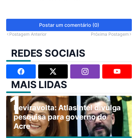
Postar um comentário (0)
Postagem Anterior
Próxima Postagem
REDES SOCIAIS
MAIS LIDAS
Reviravolta: AtlasIntel divulga
pesquisa para governo do
Acre