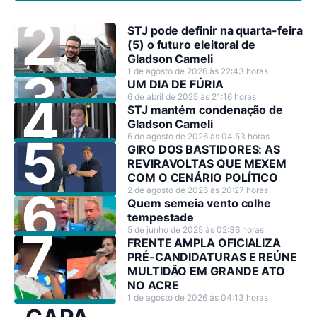
STJ pode definir na quarta-feira
(5) o futuro eleitoral de
Gladson Cameli
1 de agosto de 2026 às 22:43 horas
UM DIA DE FÚRIA
6 de abril de 2025 às 21:16 horas
STJ mantém condenação de
Gladson Cameli
6 de agosto de 2026 às 04:53 horas
GIRO DOS BASTIDORES: AS
REVIRAVOLTAS QUE MEXEM
COM O CENÁRIO POLÍTICO
2 de agosto de 2026 às 20:27 horas
Quem semeia vento colhe
tempestade
5 de junho de 2025 às 02:36 horas
FRENTE AMPLA OFICIALIZA
PRÉ-CANDIDATURAS E REÚNE
MULTIDÃO EM GRANDE ATO
NO ACRE
1 de agosto de 2026 às 04:13 horas