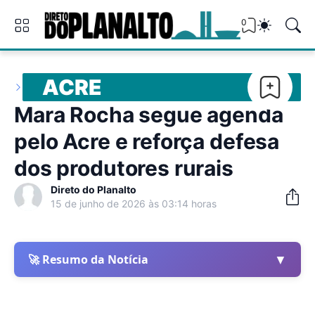
0
ACRE
Mara Rocha segue agenda
pelo Acre e reforça defesa
dos produtores rurais
Direto do Planalto
15 de junho de 2026 às 03:14 horas
▼
🚀 Resumo da Notícia