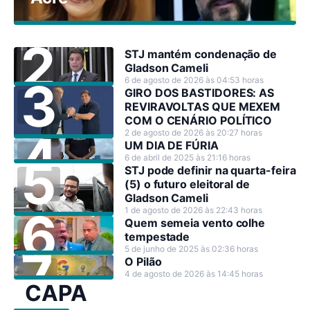
STJ mantém condenação de
Gladson Cameli
6 de agosto de 2026 às 04:53 horas
GIRO DOS BASTIDORES: AS
REVIRAVOLTAS QUE MEXEM
COM O CENÁRIO POLÍTICO
2 de agosto de 2026 às 20:27 horas
UM DIA DE FÚRIA
6 de abril de 2025 às 21:16 horas
STJ pode definir na quarta-feira
(5) o futuro eleitoral de
Gladson Cameli
1 de agosto de 2026 às 22:43 horas
Quem semeia vento colhe
tempestade
5 de junho de 2025 às 02:36 horas
O Pilão
4 de agosto de 2026 às 14:45 horas
CAPA