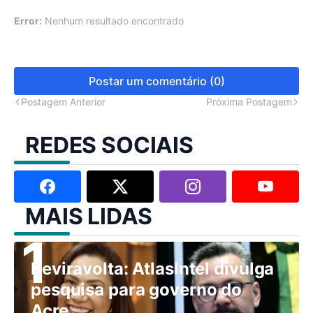
Error:
Nenhum resultado encontrado
Postar um comentário (0)
Postagem Anterior
Próxima Postagem
REDES SOCIAIS
MAIS LIDAS
Reviravolta: AtlasIntel divulga
pesquisa para governo do
Acre