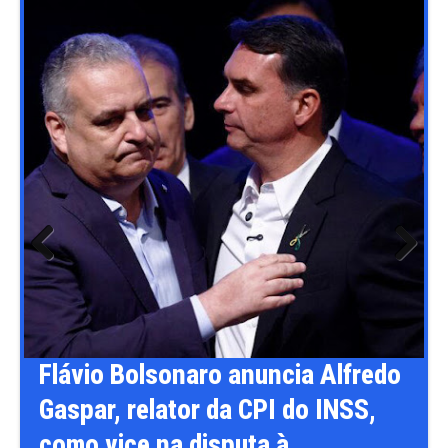
Previ
Next
ous
o
Câmara pode votar medidas
provisórias e projetos ligados ao
agronegócio na próxima semana