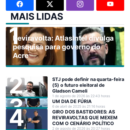
MAIS LIDAS
Reviravolta: AtlasIntel divulga
pesquisa para governo do
Acre
STJ pode definir na quarta-feira
(5) o futuro eleitoral de
Gladson Cameli
1 de agosto de 2026 às 22:43 horas
UM DIA DE FÚRIA
6 de abril de 2025 às 21:16 horas
GIRO DOS BASTIDORES: AS
REVIRAVOLTAS QUE MEXEM
COM O CENÁRIO POLÍTICO
2 de agosto de 2026 às 20:27 horas