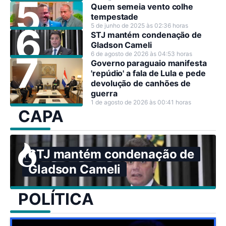
Quem semeia vento colhe
tempestade
5 de junho de 2025 às 02:36 horas
STJ mantém condenação de
Gladson Cameli
6 de agosto de 2026 às 04:53 horas
Governo paraguaio manifesta
'repúdio' a fala de Lula e pede
devolução de canhões de
guerra
1 de agosto de 2026 às 00:41 horas
CAPA
STJ mantém condenação de
Gladson Cameli
POLÍTICA