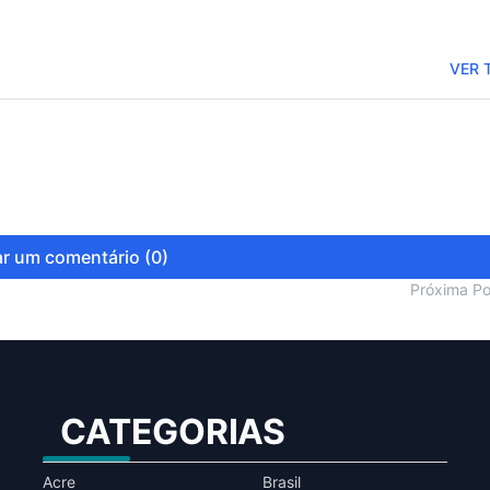
VER 
r um comentário (0)
Próxima P
CATEGORIAS
Acre
Brasil