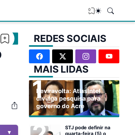
0
REDES SOCIAIS
o
MAIS LIDAS
Reviravolta: AtlasIntel
divulga pesquisa para
governo do Acre
STJ pode definir na
▼
quarta-feira (5) o