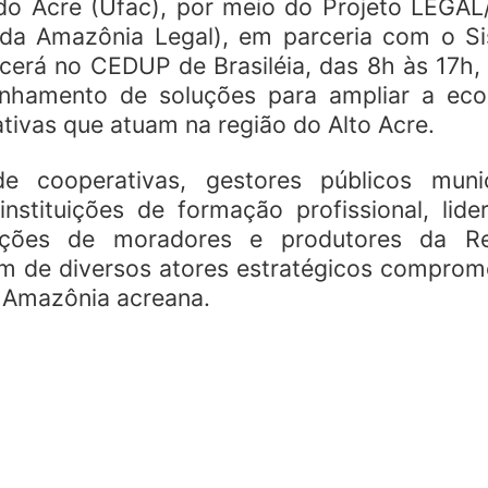
 do Acre (Ufac), por meio do Projeto LEGA
s da Amazônia Legal), em parceria com o S
rá no CEDUP de Brasiléia, das 8h às 17h, 
inhamento de soluções para ampliar a ec
ativas que atuam na região do Alto Acre.
Congresso Nacional
e cooperativas, gestores públicos munic
trabalhos nesta seg
instituições de formação profissional, lide
ciações de moradores e produtores da R
ém de diversos atores estratégicos comprom
 Amazônia acreana.