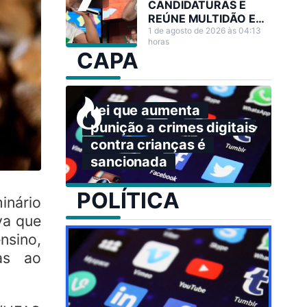
CANDIDATURAS E
REÚNE MULTIDÃO EM
GRANDE ATO NO
1 de agosto de 2026 às 04:13
horas
ACRE
CAPA
Lei que aumenta
punição a crimes digitais
contra crianças é
sancionada
POLÍTICA
nário
va que
nsino,
das ao