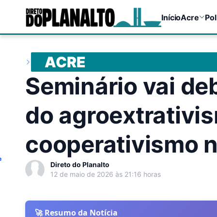
Início
Acre
Pol
ACRE
Seminário vai de
do agroextrativi
cooperativismo n
e
Direto do Planalto
12 de maio de 2026 às 21:16 horas
🚀 Resumo da Notícia