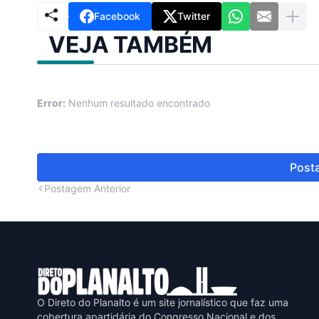
Facebook
Twitter
VEJA TAMBÉM
Error:
Nenhum resultado encontrado
Posta
Postagem Anterior
O Direto do Planalto é um site jornalístico que faz uma
cobertura apartidária do Congresso Nacional e dos