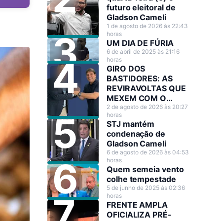
futuro eleitoral de
Gladson Cameli
1 de agosto de 2026 às 22:43
horas
UM DIA DE FÚRIA
6 de abril de 2025 às 21:16
horas
GIRO DOS
BASTIDORES: AS
REVIRAVOLTAS QUE
MEXEM COM O
CENÁRIO POLÍTICO
2 de agosto de 2026 às 20:27
horas
STJ mantém
condenação de
Gladson Cameli
6 de agosto de 2026 às 04:53
horas
Quem semeia vento
colhe tempestade
5 de junho de 2025 às 02:36
horas
FRENTE AMPLA
OFICIALIZA PRÉ-