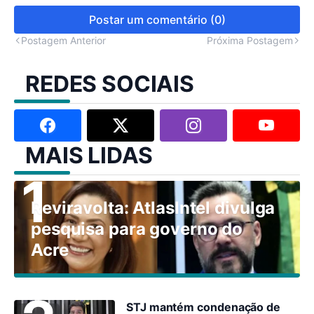
Postar um comentário (0)
Postagem Anterior
Próxima Postagem
REDES SOCIAIS
MAIS LIDAS
Reviravolta: AtlasIntel divulga
pesquisa para governo do
Acre
STJ mantém condenação de