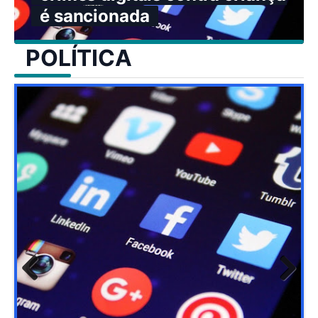
é sancionada
POLÍTICA
Previ
Next
ous