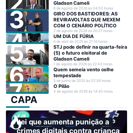
Gladson Cameli
6 de agosto de 2026 às 04:53 horas
GIRO DOS BASTIDORES: AS
REVIRAVOLTAS QUE MEXEM
COM O CENÁRIO POLÍTICO
2 de agosto de 2026 às 20:27 horas
UM DIA DE FÚRIA
6 de abril de 2025 às 21:16 horas
STJ pode definir na quarta-feira
(5) o futuro eleitoral de
Gladson Cameli
1 de agosto de 2026 às 22:43 horas
Quem semeia vento colhe
tempestade
5 de junho de 2025 às 02:36 horas
O Pilão
4 de agosto de 2026 às 14:45 horas
CAPA
Lei que aumenta punição a
crimes digitais contra crianças