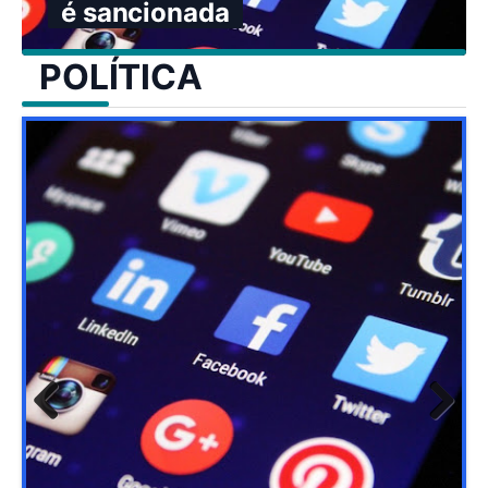
é sancionada
POLÍTICA
Previ
Next
ous