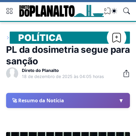
0
POLÍTICA
PL da dosimetria segue para
sanção
Direto do Planalto
18 de dezembro de 2025 às 04:05 horas
▼
🚀 Resumo da Notícia