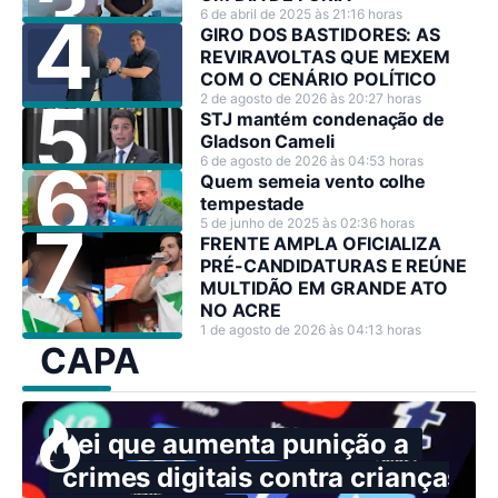
6 de abril de 2025 às 21:16 horas
GIRO DOS BASTIDORES: AS
REVIRAVOLTAS QUE MEXEM
COM O CENÁRIO POLÍTICO
2 de agosto de 2026 às 20:27 horas
STJ mantém condenação de
Gladson Cameli
6 de agosto de 2026 às 04:53 horas
Quem semeia vento colhe
tempestade
5 de junho de 2025 às 02:36 horas
FRENTE AMPLA OFICIALIZA
PRÉ-CANDIDATURAS E REÚNE
MULTIDÃO EM GRANDE ATO
NO ACRE
1 de agosto de 2026 às 04:13 horas
CAPA
Lei que aumenta punição a
crimes digitais contra crianças