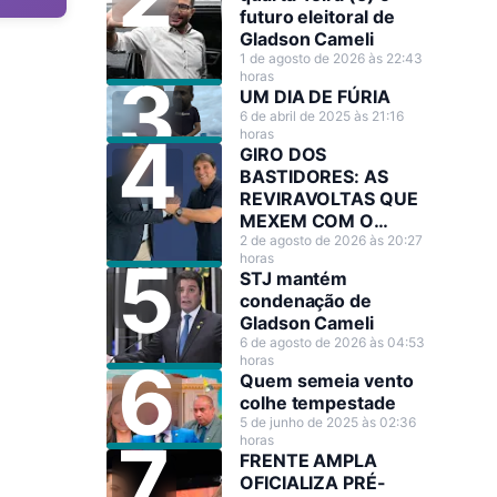
futuro eleitoral de
Gladson Cameli
1 de agosto de 2026 às 22:43
horas
UM DIA DE FÚRIA
6 de abril de 2025 às 21:16
horas
GIRO DOS
BASTIDORES: AS
REVIRAVOLTAS QUE
MEXEM COM O
CENÁRIO POLÍTICO
2 de agosto de 2026 às 20:27
horas
STJ mantém
condenação de
Gladson Cameli
6 de agosto de 2026 às 04:53
horas
Quem semeia vento
colhe tempestade
5 de junho de 2025 às 02:36
horas
FRENTE AMPLA
OFICIALIZA PRÉ-