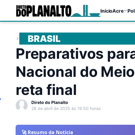
Início
Acre
Pol
BRASIL
Preparativos par
Nacional do Mei
reta final
e
Direto do Planalto
28 de abril de 2025 às 19:50 horas
🚀 Resumo da Notícia