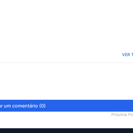
VER 
r um comentário (0)
Próxima P