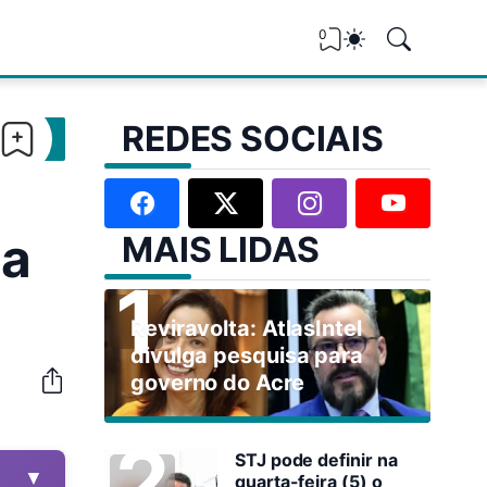
0
REDES SOCIAIS
na
MAIS LIDAS
Reviravolta: AtlasIntel
divulga pesquisa para
governo do Acre
STJ pode definir na
▼
quarta-feira (5) o