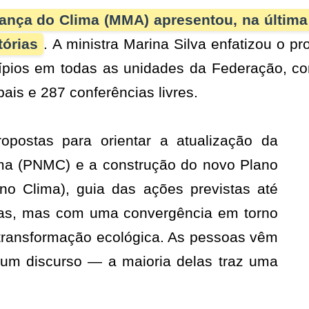
ança do Clima (MMA) apresentou, na última
tórias
. A ministra Marina Silva enfatizou o p
icípios em todas as unidades da Federação, c
ais e 287 conferências livres.
Lei que aumenta pun
ngresso Nacional retoma
crimes digitais cont
abalhos nesta segunda-feira
é sancionada
postas para orientar a atualização da
ima (PNMC) e a construção do novo Plano
o Clima), guia das ações previstas até
as, mas com uma convergência em torno
 transformação ecológica. As pessoas vêm
um discurso — a maioria delas traz uma