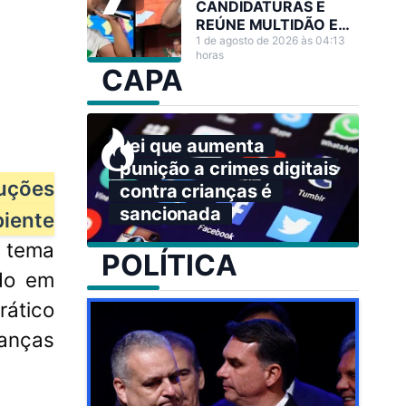
CANDIDATURAS E
REÚNE MULTIDÃO EM
GRANDE ATO NO
1 de agosto de 2026 às 04:13
horas
ACRE
CAPA
Lei que aumenta
punição a crimes digitais
luções
contra crianças é
sancionada
biente
 tema
POLÍTICA
ado em
rático
danças