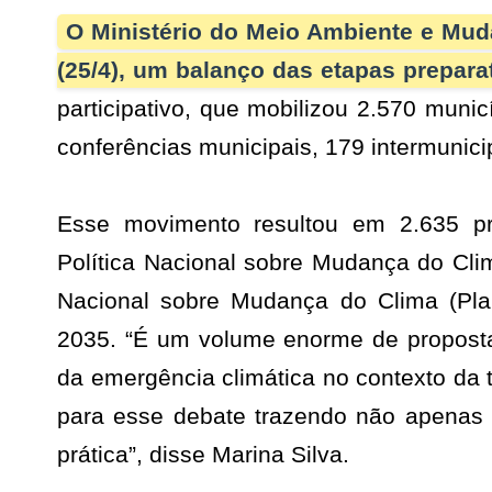
O Ministério do Meio Ambiente e Mud
(25/4), um balanço das etapas prepara
participativo, que mobilizou 2.570 mun
conferências municipais, 179 intermunicip
Co
tr
Esse movimento resultou em 2.635 pro
Política Nacional sobre Mudança do Cl
Nacional sobre Mudança do Clima (Plan
2035. “É um volume enorme de propost
da emergência climática no contexto da
para esse debate trazendo não apenas 
prática”, disse Marina Silva.