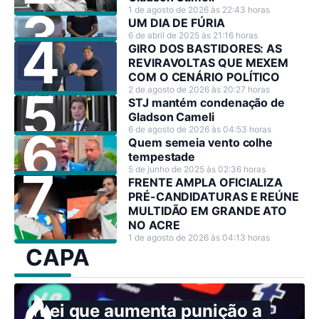
1 de agosto de 2026 às 22:43 horas
UM DIA DE FÚRIA
6 de abril de 2025 às 21:16 horas
GIRO DOS BASTIDORES: AS
REVIRAVOLTAS QUE MEXEM
COM O CENÁRIO POLÍTICO
2 de agosto de 2026 às 20:27 horas
STJ mantém condenação de
Gladson Cameli
6 de agosto de 2026 às 04:53 horas
Quem semeia vento colhe
tempestade
5 de junho de 2025 às 02:36 horas
FRENTE AMPLA OFICIALIZA
PRÉ-CANDIDATURAS E REÚNE
MULTIDÃO EM GRANDE ATO
NO ACRE
1 de agosto de 2026 às 04:13 horas
CAPA
Lei que aumenta punição a