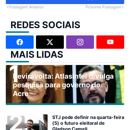
Postagem Anterior
Próxima Postagem
REDES SOCIAIS
MAIS LIDAS
Reviravolta: AtlasIntel divulga
pesquisa para governo do
Acre
STJ pode definir na quarta-feira
(5) o futuro eleitoral de
Gladson Cameli