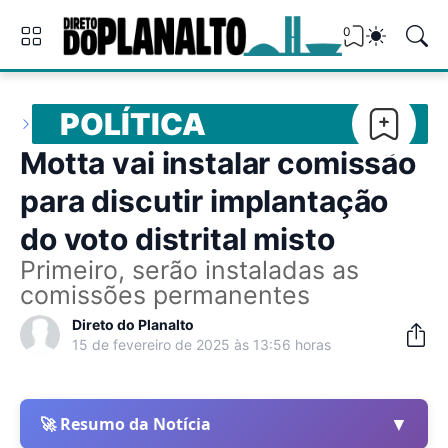
0
POLÍTICA
Motta vai instalar comissão
para discutir implantação
do voto distrital misto
Primeiro, serão instaladas as
comissões permanentes
Direto do Planalto
15 de fevereiro de 2025 às 13:56 horas
▼
🚀 Resumo da Notícia