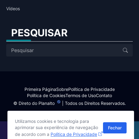
Vídeos
PESQUISAR
Primeira Página
Sobre
Política de Privacidade
Política de Cookies
Termos de Uso
Contato
©
Direto do Planalto
| Todos os Direitos Reservados.
Utilizamos cookies e tecnologia para
aprimorar sua experiência de navegação
Fechar
Site desenvolvido por:
de acordo com a
Política de Privacidade
Harlley Rebouças