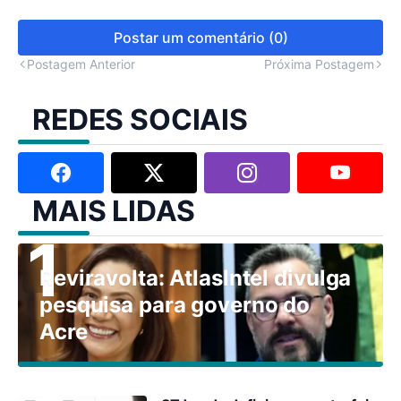
Postar um comentário (0)
Postagem Anterior
Próxima Postagem
REDES SOCIAIS
MAIS LIDAS
Reviravolta: AtlasIntel divulga
pesquisa para governo do
Acre