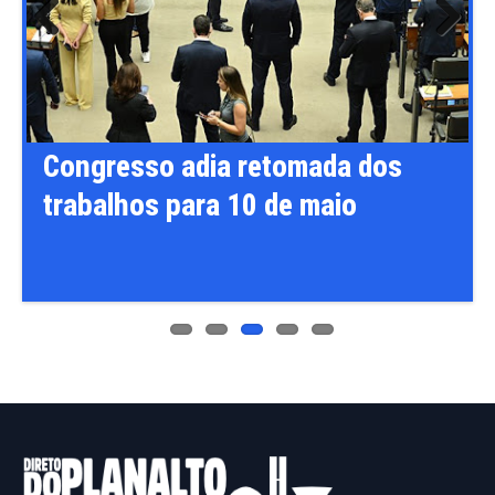
Previ
Next
ous
Congresso adia retomada dos
trabalhos para 10 de maio