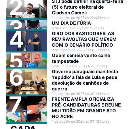
STJ pode definir na quarta-feira
(5) o futuro eleitoral de
Gladson Cameli
1 de agosto de 2026 às 22:43 horas
UM DIA DE FÚRIA
6 de abril de 2025 às 21:16 horas
GIRO DOS BASTIDORES: AS
REVIRAVOLTAS QUE MEXEM
COM O CENÁRIO POLÍTICO
2 de agosto de 2026 às 20:27 horas
Quem semeia vento colhe
tempestade
5 de junho de 2025 às 02:36 horas
Governo paraguaio manifesta
'repúdio' a fala de Lula e pede
devolução de canhões de
guerra
1 de agosto de 2026 às 00:41 horas
FRENTE AMPLA OFICIALIZA
PRÉ-CANDIDATURAS E REÚNE
MULTIDÃO EM GRANDE ATO
NO ACRE
1 de agosto de 2026 às 04:13 horas