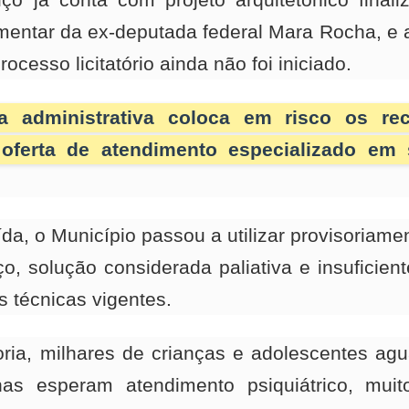
o já conta com projeto arquitetônico finali
entar da ex-deputada federal Mara Rocha, e 
ocesso licitatório ainda não foi iniciado.
Flávio Bolsonaro anu
vo aciona Conselho de Ética
 administrativa coloca em risco os re
Alfredo Gaspar, relat
 Senado para investigar
oferta de atendimento especializado em
do INSS, como vice n
ques Wagner
à Presidência
ída, o Município passou a utilizar provisoriam
o, solução considerada paliativa e insuficien
 técnicas vigentes.
ia, milhares de crianças e adolescentes ag
as esperam atendimento psiquiátrico, mui