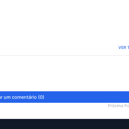
VER 
r um comentário (0)
Próxima P