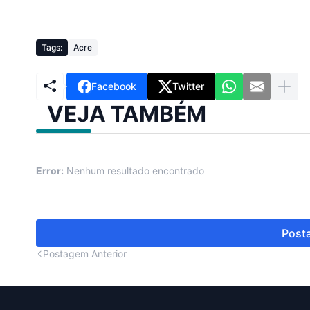
Tags:
Acre
Facebook
Twitter
VEJA TAMBÉM
Error:
Nenhum resultado encontrado
Posta
Postagem Anterior