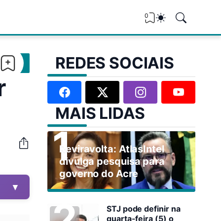
0
REDES SOCIAIS
r
MAIS LIDAS
Reviravolta: AtlasIntel
divulga pesquisa para
governo do Acre
▼
STJ pode definir na
quarta-feira (5) o