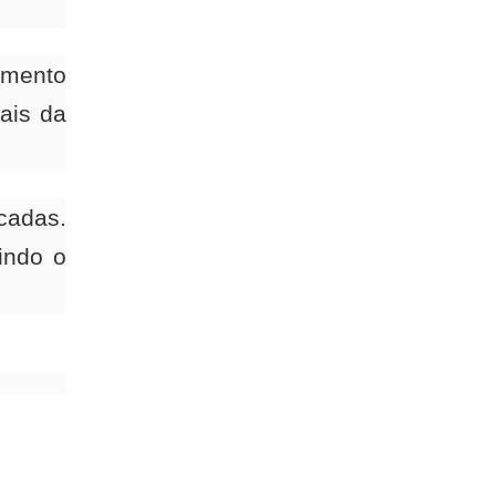
imento
nais da
cadas.
indo o