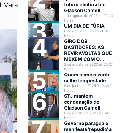
l Mara
futuro eleitoral de
Gladson Cameli
1 de agosto de 2026 às 22:43
horas
UM DIA DE FÚRIA
6 de abril de 2025 às 21:16
horas
GIRO DOS
BASTIDORES: AS
REVIRAVOLTAS QUE
MEXEM COM O
CENÁRIO POLÍTICO
2 de agosto de 2026 às 20:27
horas
Quem semeia vento
colhe tempestade
5 de junho de 2025 às 02:36
horas
STJ mantém
condenação de
Gladson Cameli
6 de agosto de 2026 às 04:53
horas
Governo paraguaio
manifesta 'repúdio' a