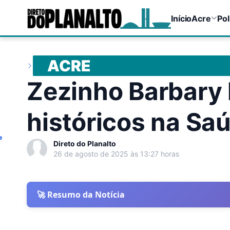
Início
Acre
Pol
ACRE
Zezinho Barbary 
históricos na Saú
e
Direto do Planalto
26 de agosto de 2025 às 13:27 horas
🚀 Resumo da Notícia