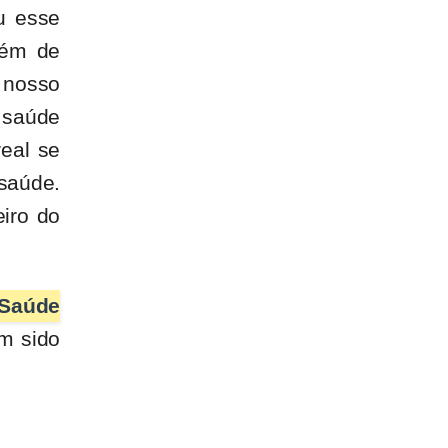
u esse
bém de
 nosso
 saúde
real se
saúde.
iro do
 Saúde
em sido