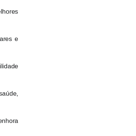
elhores
ares e
ilidade
saúde,
enhora