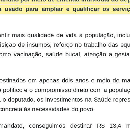
 usado para ampliar e qualificar os servi
ntir mais qualidade de vida à população, incl
sição de insumos, reforço no trabalho das equ
Congresso Nacional
omo vacinação, saúde bucal, atenção a gesta
trabalhos nesta seg
estinados em apenas dois anos e meio de ma
 político e o compromisso direto com a popula
ra o deputado, os investimentos na Saúde repr
concreta às necessidades do povo.
ndato, conseguimos destinar R$ 13,4 m