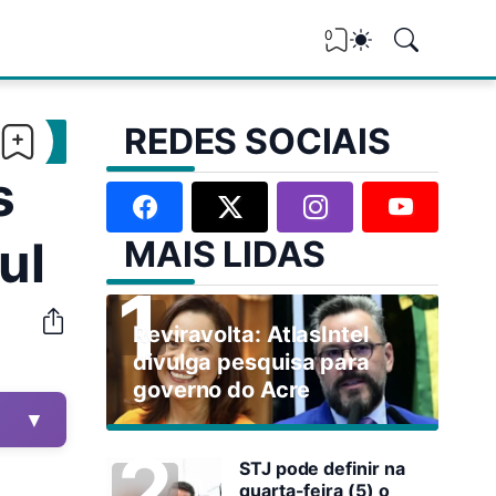
0
REDES SOCIAIS
s
ul
MAIS LIDAS
Reviravolta: AtlasIntel
divulga pesquisa para
governo do Acre
▼
STJ pode definir na
quarta-feira (5) o