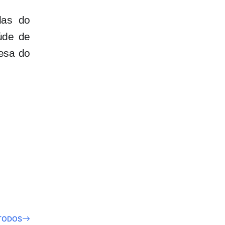
das do
úde de
esa do
TODOS