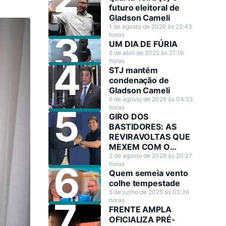
futuro eleitoral de
Gladson Cameli
1 de agosto de 2026 às 22:43
horas
UM DIA DE FÚRIA
6 de abril de 2025 às 21:16
horas
STJ mantém
condenação de
Gladson Cameli
6 de agosto de 2026 às 04:53
horas
GIRO DOS
BASTIDORES: AS
REVIRAVOLTAS QUE
MEXEM COM O
CENÁRIO POLÍTICO
2 de agosto de 2026 às 20:27
horas
Quem semeia vento
colhe tempestade
5 de junho de 2025 às 02:36
horas
FRENTE AMPLA
OFICIALIZA PRÉ-