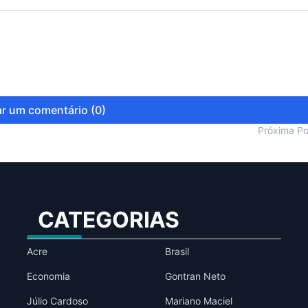
r um comentário (0)
Próxima P
CATEGORIAS
Acre
Brasil
Economia
Gontran Neto
Júlio Cardoso
Mariano Maciel