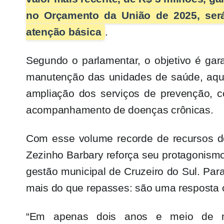
no Orçamento da União de 2025, será
atenção básica
.
Segundo o parlamentar, o objetivo é gara
manutenção das unidades de saúde, aqui
ampliação dos serviços de prevenção, c
acompanhamento de doenças crônicas.
Com esse volume recorde de recursos d
Zezinho Barbary reforça seu protagonismo
gestão municipal de Cruzeiro do Sul. Pa
mais do que repasses: são uma resposta 
“Em apenas dois anos e meio de ma