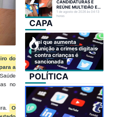
CANDIDATURAS E
REÚNE MULTIDÃO EM
GRANDE ATO NO
1 de agosto de 2026 às 04:13
horas
ACRE
CAPA
Lei que aumenta
punição a crimes digitais
contra crianças é
iro do
sancionada
para a
POLÍTICA
 Saúde
tas no
ura.
O
putado