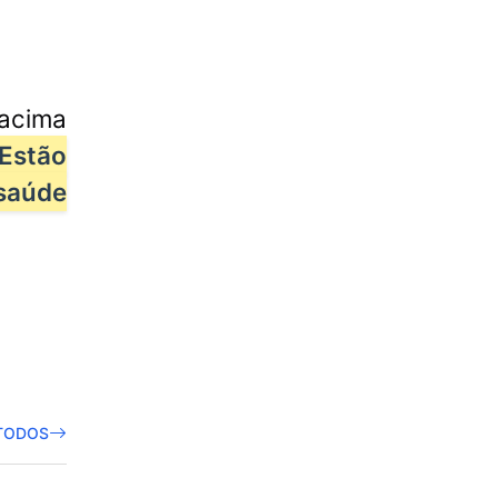
(acima
Estão
 saúde
TODOS