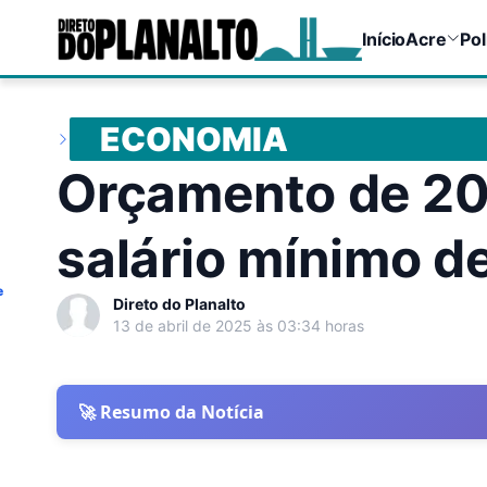
Início
Acre
Pol
ECONOMIA
Orçamento de 20
salário mínimo d
e
Direto do Planalto
13 de abril de 2025 às 03:34 horas
🚀 Resumo da Notícia