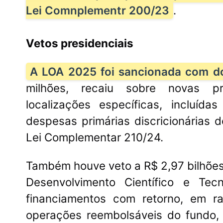
Lei Comnplementr 200/23
.
Vetos presidenciais
No
A LOA 2025 foi sancionada com do
no
milhões, recaiu sobre novas p
Ja
localizações específicas, inclu
despesas primárias discricionárias 
Lei Complementar 210/24.
Também houve veto a R$ 2,97 bilhões
Desenvolvimento Científico e Te
financiamentos com retorno, em r
operações reembolsáveis do fundo, 