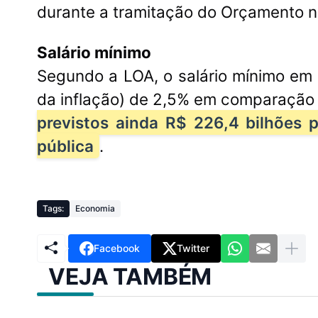
durante a tramitação do Orçamento 
Salário mínimo
Segundo a LOA, o salário mínimo em 
da inflação) de 2,5% em comparação 
previstos ainda R$ 226,4 bilhões 
pública
.
Tags:
Economia
Facebook
Twitter
VEJA TAMBÉM