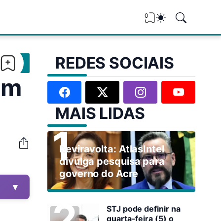
0
REDES SOCIAIS
om
MAIS LIDAS
Reviravolta: AtlasIntel
divulga pesquisa para
governo do Acre
▼
STJ pode definir na
quarta-feira (5) o