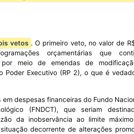
Flávio Bolsonaro anu
vo aciona Conselho de Ética
is vetos
. O primeiro veto, no valor de R
Alfredo Gaspar, relat
 Senado para investigar
rogramações orçamentárias que cont
do INSS, como vice n
ques Wagner
à Presidência
ídas por meio de emendas de modificaç
do Poder Executivo (RP 2), o que é vedad
 em despesas financeiras do Fundo Nacio
cnológico (FNDCT), que seriam destina
azão da inobservância ao limite máximo
situação decorrente de alterações prom