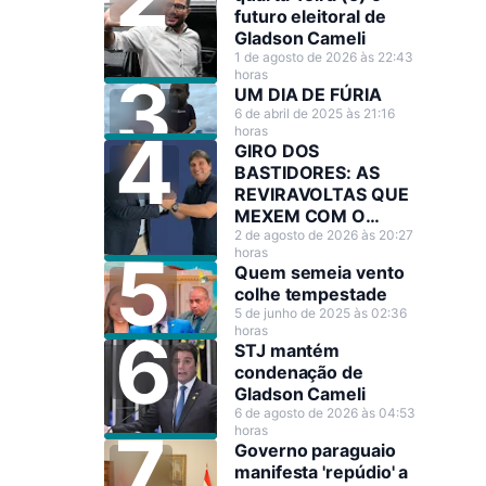
futuro eleitoral de
Gladson Cameli
1 de agosto de 2026 às 22:43
horas
UM DIA DE FÚRIA
6 de abril de 2025 às 21:16
horas
GIRO DOS
BASTIDORES: AS
REVIRAVOLTAS QUE
MEXEM COM O
CENÁRIO POLÍTICO
2 de agosto de 2026 às 20:27
horas
Quem semeia vento
colhe tempestade
5 de junho de 2025 às 02:36
horas
STJ mantém
condenação de
Gladson Cameli
6 de agosto de 2026 às 04:53
horas
Governo paraguaio
manifesta 'repúdio' a