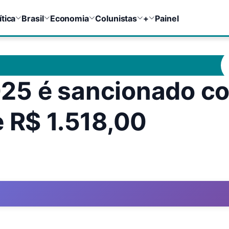
ítica
Brasil
Economia
Colunistas
+
Painel
25 é sancionado c
e R$ 1.518,00