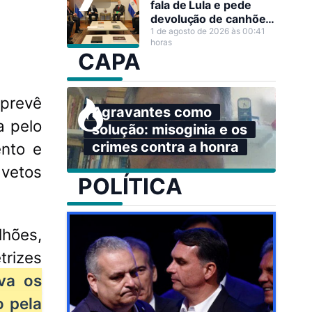
fala de Lula e pede
devolução de canhões
de guerra
1 de agosto de 2026 às 00:41
horas
CAPA
 prevê
Agravantes como
a pelo
solução: misoginia e os
crimes contra a honra
ento e
vetos
POLÍTICA
lhões,
trizes
va os
o pela