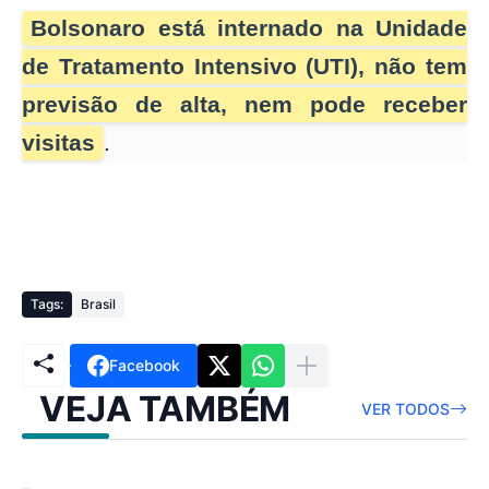
Bolsonaro está internado na Unidade
de Tratamento Intensivo (UTI), não tem
previsão de alta, nem pode receber
visitas
.
Tags:
Brasil
Facebook
VEJA TAMBÉM
VER TODOS