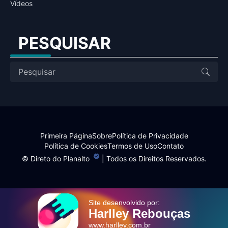
Vídeos
PESQUISAR
Primeira Página
Sobre
Política de Privacidade
Política de Cookies
Termos de Uso
Contato
©
Direto do Planalto
| Todos os Direitos Reservados.
Site desenvolvido por:
Harlley Rebouças
www.harlley.com.br