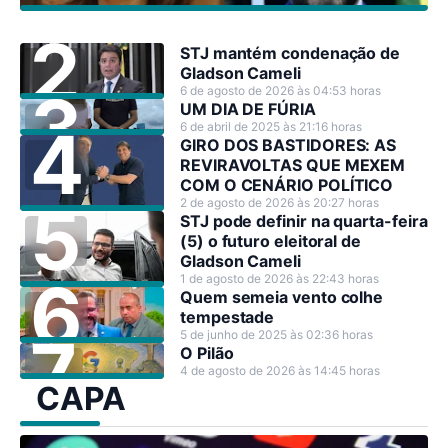
STJ mantém condenação de
Gladson Cameli
6 de agosto de 2026 às 04:53 horas
UM DIA DE FÚRIA
6 de abril de 2025 às 21:16 horas
GIRO DOS BASTIDORES: AS
REVIRAVOLTAS QUE MEXEM
COM O CENÁRIO POLÍTICO
2 de agosto de 2026 às 20:27 horas
STJ pode definir na quarta-feira
(5) o futuro eleitoral de
Gladson Cameli
1 de agosto de 2026 às 22:43 horas
Quem semeia vento colhe
tempestade
5 de junho de 2025 às 02:36 horas
O Pilão
4 de agosto de 2026 às 14:45 horas
CAPA