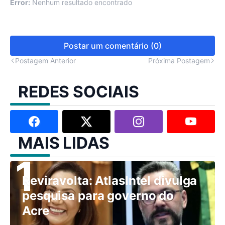
Error:
Nenhum resultado encontrado
Postar um comentário (0)
Postagem Anterior
Próxima Postagem
REDES SOCIAIS
MAIS LIDAS
Reviravolta: AtlasIntel divulga
pesquisa para governo do
Acre