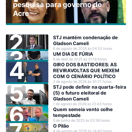
pesquisa para governo do
Acre
STJ mantém condenação de
Gladson Cameli
6 de agosto de 2026 às 04:53 horas
UM DIA DE FÚRIA
6 de abril de 2025 às 21:16 horas
GIRO DOS BASTIDORES: AS
REVIRAVOLTAS QUE MEXEM
COM O CENÁRIO POLÍTICO
2 de agosto de 2026 às 20:27 horas
STJ pode definir na quarta-feira
(5) o futuro eleitoral de
Gladson Cameli
1 de agosto de 2026 às 22:43 horas
Quem semeia vento colhe
tempestade
5 de junho de 2025 às 02:36 horas
O Pilão
4 de agosto de 2026 às 14:45 horas