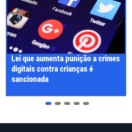
Previ
Next
ous
Lei que aumenta punição a crimes
digitais contra crianças é
sancionada