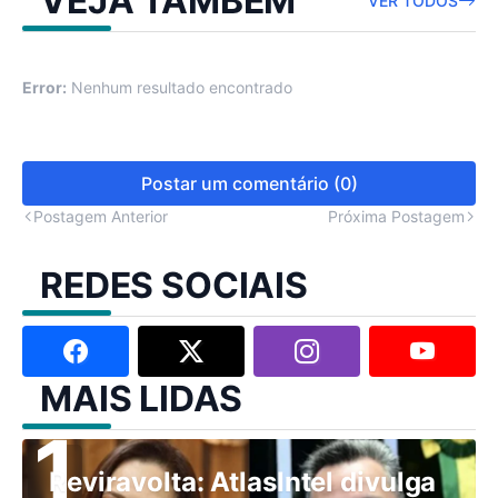
VEJA TAMBÉM
VER TODOS
Error:
Nenhum resultado encontrado
Postar um comentário (0)
Postagem Anterior
Próxima Postagem
REDES SOCIAIS
MAIS LIDAS
Reviravolta: AtlasIntel divulga