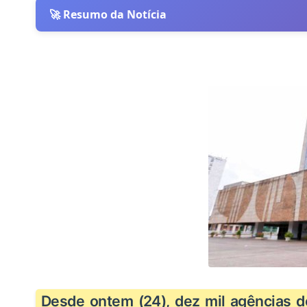
🚀 Resumo da Notícia
Desde ontem (24), dez mil agências d