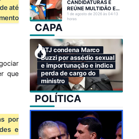
CANDIDATURAS E
 de até
REÚNE MULTIDÃO EM
GRANDE ATO NO
1 de agosto de 2026 às 04:13
amento
horas
ACRE
CAPA
STJ condena Marco
Buzzi por assédio sexual
gociar
e importunação e indica
er que
perda de cargo do
ministro
POLÍTICA
as por
ades e