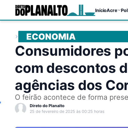
Início
Acre
Pol
ECONOMIA
Consumidores po
com descontos d
agências dos Cor
O feirão acontece de forma presen
e
Direto do Planalto
25 de fevereiro de 2025 às 00:25 horas