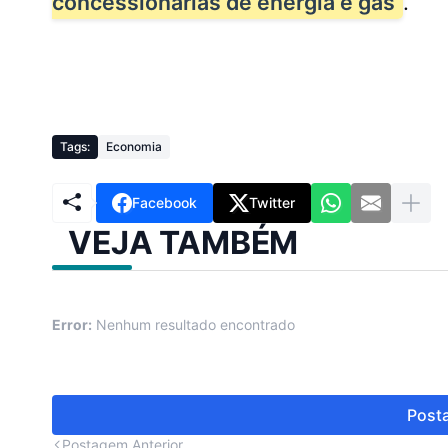
concessionárias de energia e gás
.
Tags:
Economia
Facebook
Twitter
VEJA TAMBÉM
Error:
Nenhum resultado encontrado
Posta
Postagem Anterior