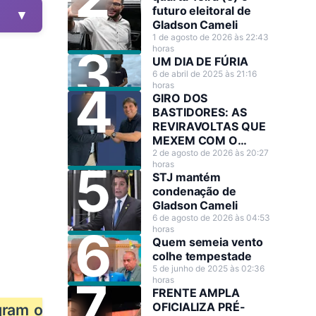
futuro eleitoral de
▼
Gladson Cameli
1 de agosto de 2026 às 22:43
horas
UM DIA DE FÚRIA
6 de abril de 2025 às 21:16
horas
GIRO DOS
BASTIDORES: AS
REVIRAVOLTAS QUE
MEXEM COM O
CENÁRIO POLÍTICO
2 de agosto de 2026 às 20:27
horas
STJ mantém
condenação de
Gladson Cameli
6 de agosto de 2026 às 04:53
horas
Quem semeia vento
colhe tempestade
5 de junho de 2025 às 02:36
horas
FRENTE AMPLA
OFICIALIZA PRÉ-
gram o