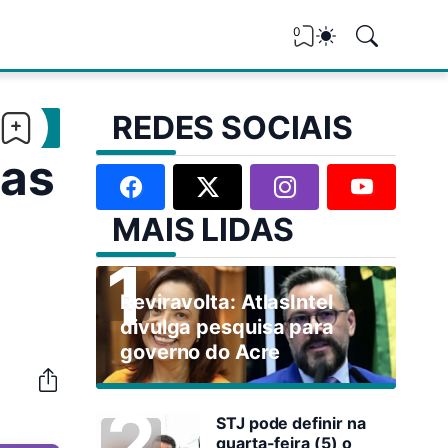
0
REDES SOCIAIS
das
MAIS LIDAS
Reviravolta: AtlasIntel
divulga pesquisa para
governo do Acre
STJ pode definir na
quarta-feira (5) o