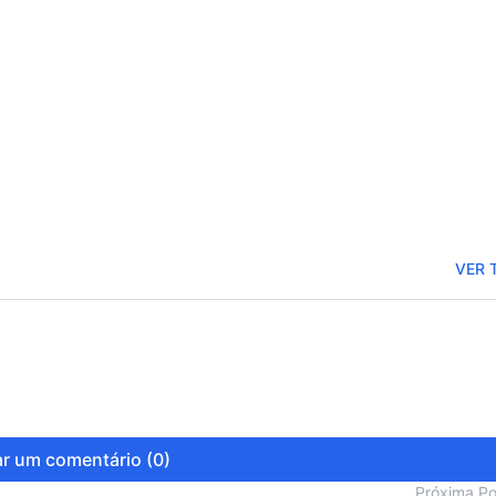
Novo aciona Conselh
no Senado para inves
Jaques Wagner
VER 
r um comentário (0)
Próxima P