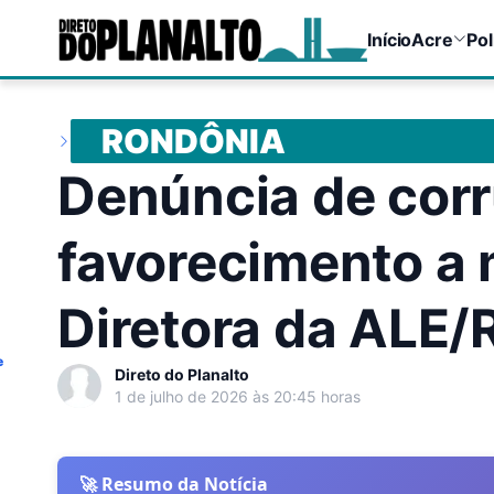
Início
Acre
Pol
RONDÔNIA
Denúncia de cor
favorecimento a
Diretora da ALE/
e
Direto do Planalto
1 de julho de 2026 às 20:45 horas
🚀 Resumo da Notícia