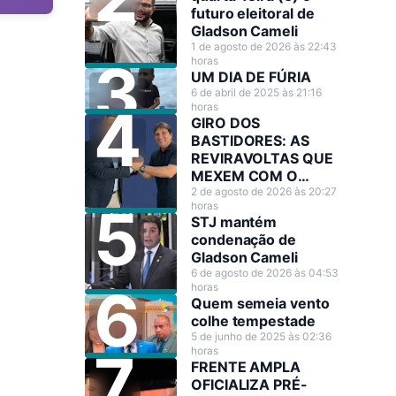
futuro eleitoral de
Gladson Cameli
1 de agosto de 2026 às 22:43
horas
UM DIA DE FÚRIA
6 de abril de 2025 às 21:16
horas
GIRO DOS
BASTIDORES: AS
REVIRAVOLTAS QUE
MEXEM COM O
CENÁRIO POLÍTICO
2 de agosto de 2026 às 20:27
horas
STJ mantém
condenação de
Gladson Cameli
6 de agosto de 2026 às 04:53
horas
Quem semeia vento
colhe tempestade
5 de junho de 2025 às 02:36
horas
FRENTE AMPLA
OFICIALIZA PRÉ-