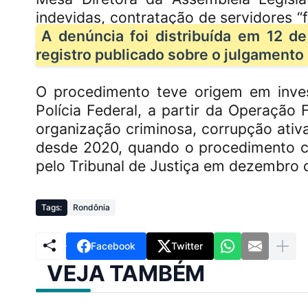
indevidas, contratação de servidores “
A denúncia foi distribuída em 12 d
registro publicado sobre o julgamento
O procedimento teve origem em inves
Polícia Federal, a partir da Operação
organização criminosa, corrupção ativa
desde 2020, quando o procedimento cri
pelo Tribunal de Justiça em dezembro d
Tags:
Rondônia
Facebook
Twitter
VEJA TAMBÉM