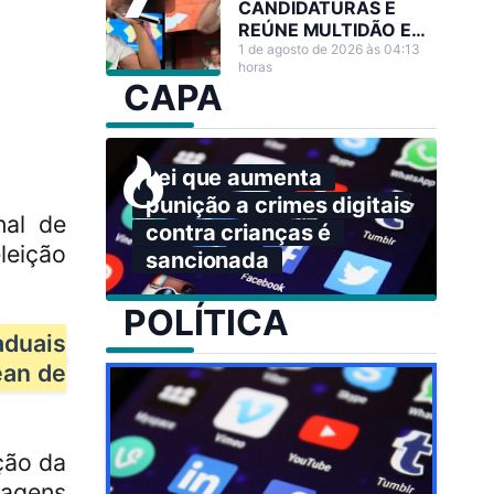
CANDIDATURAS E
REÚNE MULTIDÃO EM
GRANDE ATO NO
1 de agosto de 2026 às 04:13
horas
ACRE
CAPA
Lei que aumenta
punição a crimes digitais
nal de
contra crianças é
leição
sancionada
POLÍTICA
aduais
ean de
ção da
tagens