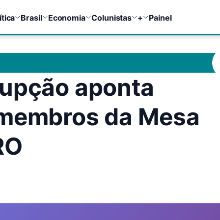
ítica
Brasil
Economia
Colunistas
+
Painel
rupção aponta
 membros da Mesa
RO