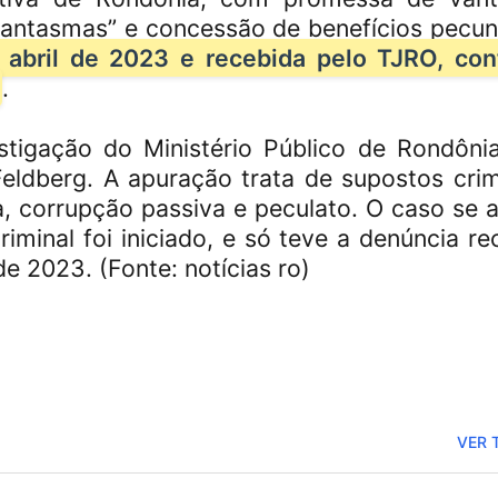
fantasmas” e concessão de benefícios pecuni
e abril de 2023 e recebida pelo TJRO, co
.
tigação do Ministério Público de Rondôni
 Feldberg. A apuração trata de supostos cri
Congresso Nacional
, corrupção passiva e peculato. O caso se a
trabalhos nesta seg
minal foi iniciado, e só teve a denúncia re
e 2023. (Fonte: notícias ro)
VER 