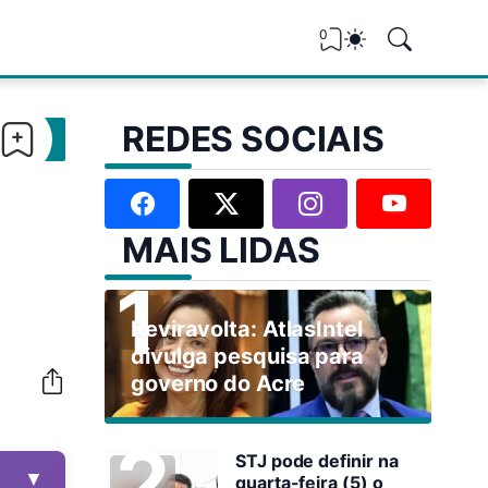
0
REDES SOCIAIS
MAIS LIDAS
Reviravolta: AtlasIntel
divulga pesquisa para
governo do Acre
STJ pode definir na
▼
quarta-feira (5) o