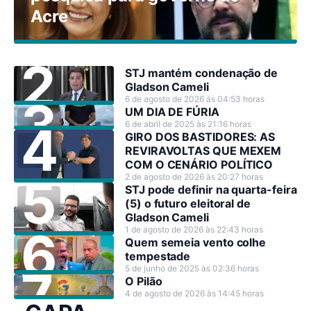
Acre
STJ mantém condenação de
Gladson Cameli
6 de agosto de 2026 às 04:53 horas
UM DIA DE FÚRIA
6 de abril de 2025 às 21:16 horas
GIRO DOS BASTIDORES: AS
REVIRAVOLTAS QUE MEXEM
COM O CENÁRIO POLÍTICO
2 de agosto de 2026 às 20:27 horas
STJ pode definir na quarta-feira
(5) o futuro eleitoral de
Gladson Cameli
1 de agosto de 2026 às 22:43 horas
Quem semeia vento colhe
tempestade
5 de junho de 2025 às 02:36 horas
O Pilão
4 de agosto de 2026 às 14:45 horas