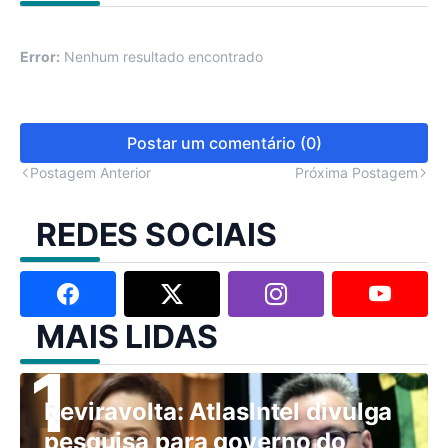
Error:
Nenhum resultado encontrado
Postar um comentário (0)
Postagem Anterior
Próxima Postagem
REDES SOCIAIS
MAIS LIDAS
Reviravolta: AtlasIntel divulga
pesquisa para governo do