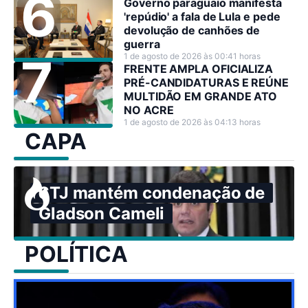
Governo paraguaio manifesta
'repúdio' a fala de Lula e pede
devolução de canhões de
guerra
1 de agosto de 2026 às 00:41 horas
FRENTE AMPLA OFICIALIZA
PRÉ-CANDIDATURAS E REÚNE
MULTIDÃO EM GRANDE ATO
NO ACRE
1 de agosto de 2026 às 04:13 horas
CAPA
STJ mantém condenação de
Gladson Cameli
POLÍTICA