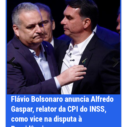
Previ
Next
ous
nuncia Alfredo
Câmara pode votar med
CPI do INSS,
provisórias e projetos 
ta à
agronegócio na próxim