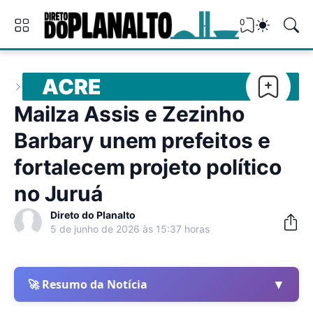
0
ACRE
Mailza Assis e Zezinho
Barbary unem prefeitos e
fortalecem projeto político
no Juruá
Direto do Planalto
5 de junho de 2026 às 15:37 horas
▼
🚀 Resumo da Notícia