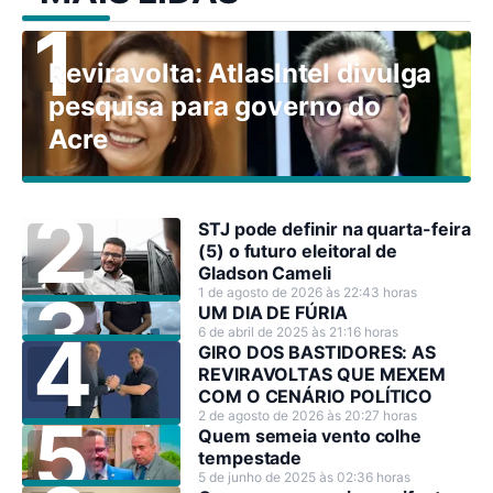
Reviravolta: AtlasIntel divulga
pesquisa para governo do
Acre
STJ pode definir na quarta-feira
(5) o futuro eleitoral de
Gladson Cameli
1 de agosto de 2026 às 22:43 horas
UM DIA DE FÚRIA
6 de abril de 2025 às 21:16 horas
GIRO DOS BASTIDORES: AS
REVIRAVOLTAS QUE MEXEM
COM O CENÁRIO POLÍTICO
2 de agosto de 2026 às 20:27 horas
Quem semeia vento colhe
tempestade
5 de junho de 2025 às 02:36 horas