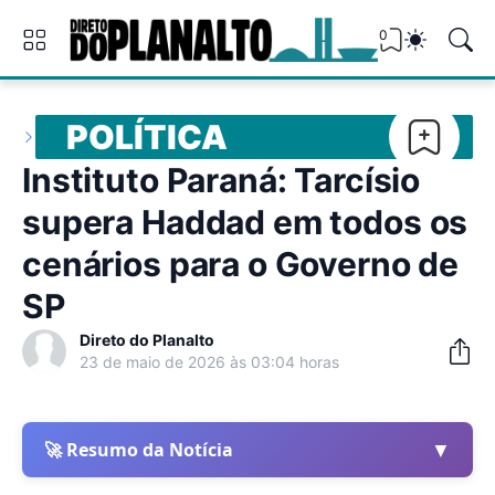
0
POLÍTICA
Instituto Paraná: Tarcísio
supera Haddad em todos os
cenários para o Governo de
SP
Direto do Planalto
23 de maio de 2026 às 03:04 horas
▼
🚀 Resumo da Notícia