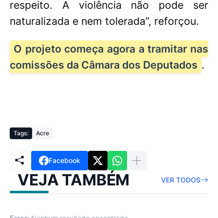
respeito. A violência não pode ser
naturalizada e nem tolerada”, reforçou.
O projeto começa agora a tramitar nas
comissões da Câmara dos Deputados
.
Tags:
Acre
Facebook
VEJA TAMBÉM
VER TODOS
Error:
Nenhum resultado encontrado