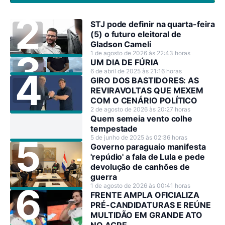
STJ pode definir na quarta-feira
(5) o futuro eleitoral de
Gladson Cameli
1 de agosto de 2026 às 22:43 horas
UM DIA DE FÚRIA
6 de abril de 2025 às 21:16 horas
GIRO DOS BASTIDORES: AS
REVIRAVOLTAS QUE MEXEM
COM O CENÁRIO POLÍTICO
2 de agosto de 2026 às 20:27 horas
Quem semeia vento colhe
tempestade
5 de junho de 2025 às 02:36 horas
Governo paraguaio manifesta
'repúdio' a fala de Lula e pede
devolução de canhões de
guerra
1 de agosto de 2026 às 00:41 horas
FRENTE AMPLA OFICIALIZA
PRÉ-CANDIDATURAS E REÚNE
MULTIDÃO EM GRANDE ATO