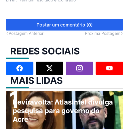
Postar um comentário (0)
Postagem Anterior
Próxima Postagem
REDES SOCIAIS
MAIS LIDAS
Reviravolta: AtlasIntel divulga
pesquisa para governo do
Acre