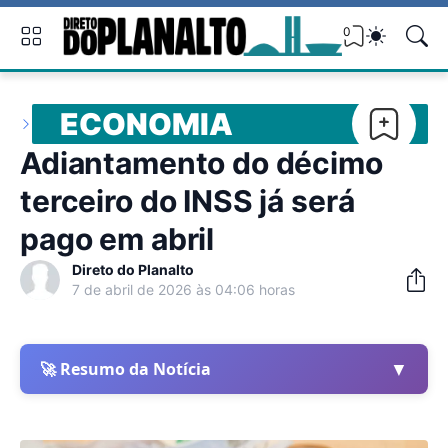
0
ECONOMIA
Adiantamento do décimo
terceiro do INSS já será
pago em abril
Direto do Planalto
7 de abril de 2026 às 04:06 horas
▼
🚀 Resumo da Notícia