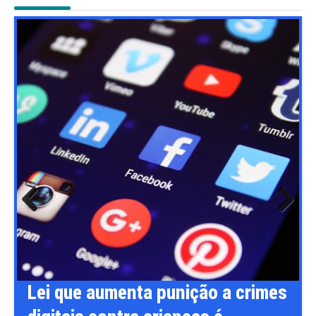
Previ
Next
ous
Lei que aumenta punição a crimes