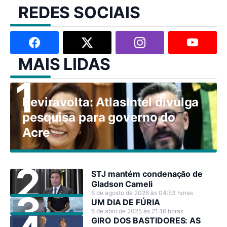
REDES SOCIAIS
MAIS LIDAS
Reviravolta: AtlasIntel divulga
pesquisa para governo do
Acre
STJ mantém condenação de
Gladson Cameli
6 de agosto de 2026 às 04:53 horas
UM DIA DE FÚRIA
6 de abril de 2025 às 21:16 horas
GIRO DOS BASTIDORES: AS