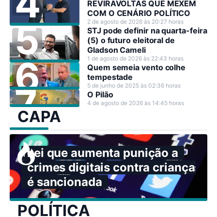
REVIRAVOLTAS QUE MEXEM
COM O CENÁRIO POLÍTICO
2 de agosto de 2026 às 20:27 horas
STJ pode definir na quarta-feira
(5) o futuro eleitoral de
Gladson Cameli
1 de agosto de 2026 às 22:43 horas
Quem semeia vento colhe
tempestade
5 de junho de 2025 às 02:36 horas
O Pilão
4 de agosto de 2026 às 14:45 horas
CAPA
Lei que aumenta punição a
crimes digitais contra crianças
é sancionada
POLÍTICA