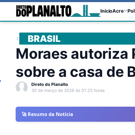
Início
Acre
Pol
BRASIL
Moraes autoriza 
sobre a casa de 
e
Direto do Planalto
30 de março de 2026 às 01:23 horas
🚀 Resumo da Notícia