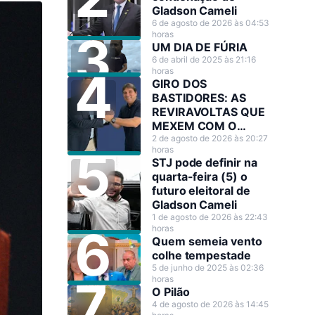
Gladson Cameli
6 de agosto de 2026 às 04:53
horas
UM DIA DE FÚRIA
6 de abril de 2025 às 21:16
horas
GIRO DOS
BASTIDORES: AS
REVIRAVOLTAS QUE
MEXEM COM O
CENÁRIO POLÍTICO
2 de agosto de 2026 às 20:27
horas
STJ pode definir na
quarta-feira (5) o
futuro eleitoral de
Gladson Cameli
1 de agosto de 2026 às 22:43
horas
Quem semeia vento
colhe tempestade
5 de junho de 2025 às 02:36
horas
O Pilão
4 de agosto de 2026 às 14:45