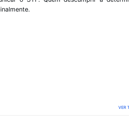
minalmente.
Congresso Nacional
trabalhos nesta seg
VER 