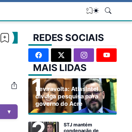
0
REDES SOCIAIS
MAIS LIDAS
Reviravolta: AtlasIntel
divulga pesquisa para
governo do Acre
▼
STJ mantém
condenação de