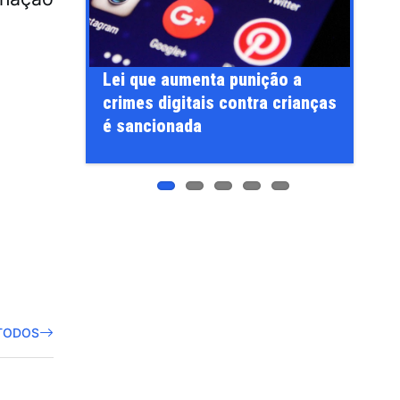
Fláv
Lei que aumenta punição a
 retoma
Alfr
crimes digitais contra crianças
unda-feira
do I
é sancionada
à Pr
TODOS