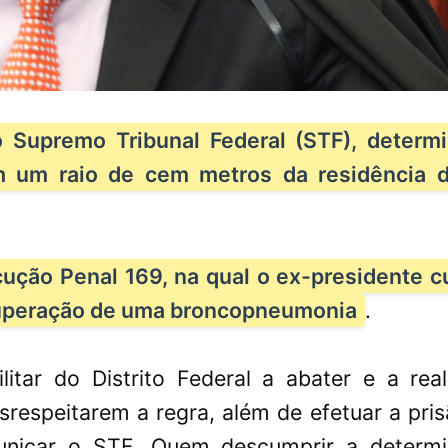
 Supremo Tribunal Federal (STF), determ
m um raio de cem metros da residência 
cução Penal 169, na qual o ex-presidente 
ecuperação de uma broncopneumonia
.
itar do Distrito Federal a abater e a real
respeitarem a regra, além de efetuar a pri
unicar o STF. Quem descumprir a determ