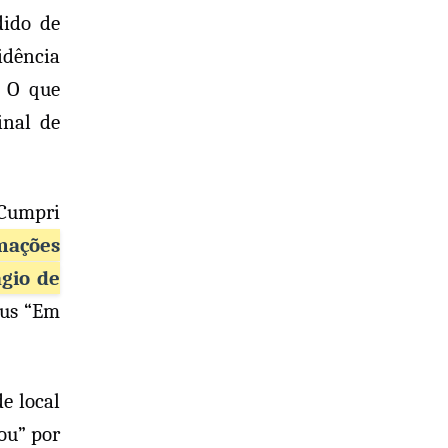
dido de
idência
. O que
inal de
 Cumpri
mações
ágio de
tus “Em
e local
ou” por