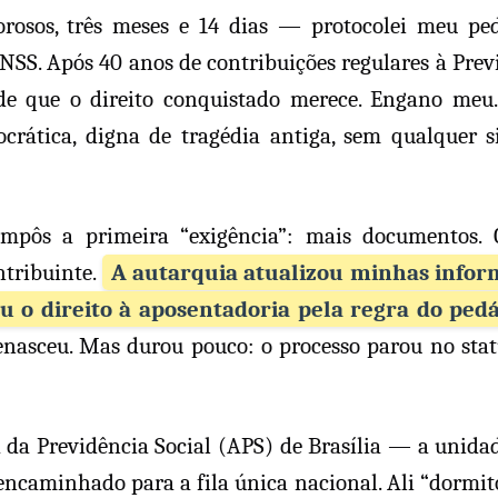
rosos, três meses e 14 dias — protocolei meu pe
NSS. Após 40 anos de contribuições regulares à Prev
ade que o direito conquistado merece. Engano meu
ocrática, digna de tragédia antiga, sem qualquer s
impôs a primeira “exigência”: mais documentos.
tribuinte.
A autarquia atualizou minhas infor
u o direito à aposentadoria pela regra do ped
renasceu. Mas durou pouco: o processo parou no sta
da Previdência Social (APS) de Brasília — a unidad
encaminhado para a fila única nacional. Ali “dormit