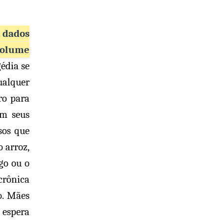
 dados
volume
gédia se
ualquer
ro para
em seus
sos que
 arroz,
go ou o
crônica
o. Mães
 espera