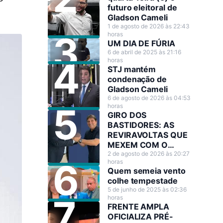
futuro eleitoral de
Gladson Cameli
1 de agosto de 2026 às 22:43
horas
UM DIA DE FÚRIA
6 de abril de 2025 às 21:16
horas
STJ mantém
condenação de
Gladson Cameli
6 de agosto de 2026 às 04:53
horas
GIRO DOS
BASTIDORES: AS
REVIRAVOLTAS QUE
MEXEM COM O
CENÁRIO POLÍTICO
2 de agosto de 2026 às 20:27
horas
Quem semeia vento
colhe tempestade
5 de junho de 2025 às 02:36
horas
FRENTE AMPLA
OFICIALIZA PRÉ-