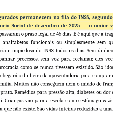
egurados permanecem na fila do INSS, segundo
idência Social de dezembro de 2025 — o maior 
apassaram o prazo legal de 45 dias. E é aqui que a tra
s, analfabetos funcionais ou simplesmente sem q
fria e impiedosa do INSS todos os dias. Sem dinhei
anhar processos, sem voz para reclamar, eles ve
rocracia como se nunca tivessem existido. São ido
 chegará o dinheiro da aposentadoria para comprar o
 família. Muitos não conseguem nem o miúdo de fran
prato. Remédios para pressão alta, diabetes ou dor 
ai. Crianças vão para a escola com o estômago vazi
 que não existe. São vidas inteiras reduzidas a uma