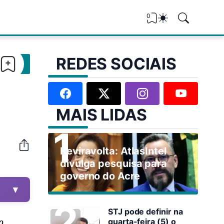
0
REDES SOCIAIS
MAIS LIDAS
Reviravolta: AtlasIntel
divulga pesquisa para
governo do Acre
▼
STJ pode definir na
o
quarta-feira (5) o