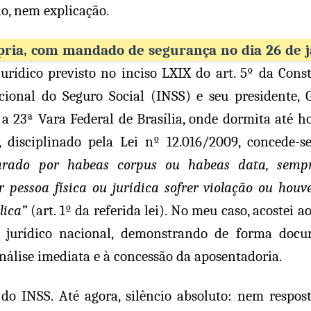
o, nem explicação.
pria, com mandado de segurança no dia 26 de j
jurídico previsto no inciso LXIX do art. 5º da Const
cional do Seguro Social (INSS) e seu presidente, G
a a 23ª Vara Federal de Brasília, onde dormita até ho
disciplinado pela Lei nº 12.016/2009, concede-s
parado por habeas corpus ou habeas data, semp
pessoa física ou jurídica sofrer violação ou houve
blica”
(art. 1º da referida lei). No meu caso, acostei a
 jurídico nacional, demonstrando de forma docu
análise imediata e à concessão da aposentadoria.
 do INSS. Até agora, silêncio absoluto: nem respos