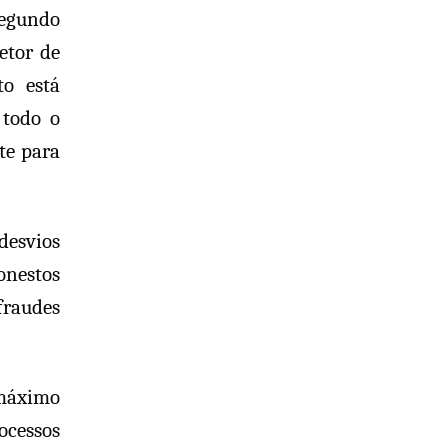
Segundo
etor de
to está
 todo o
te para
desvios
onestos
fraudes
 máximo
ocessos