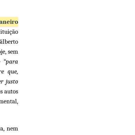
aneiro
ituição
ilberto
je, sem
e
“para
re que,
r justo
os autos
mental,
ta, nem