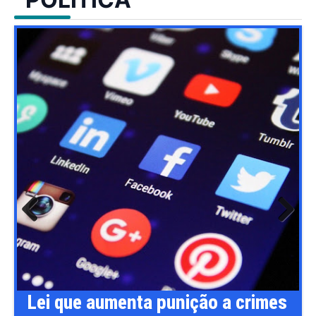
Previ
Next
ous
aumenta punição a crimes
Flávio Bolson