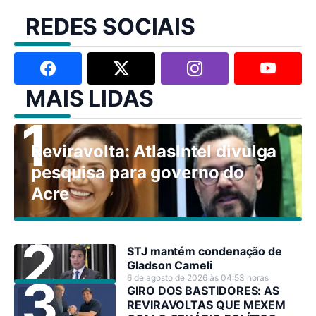
REDES SOCIAIS
MAIS LIDAS
Reviravolta: AtlasIntel divulga
pesquisa para governo do
Acre
STJ mantém condenação de
Gladson Cameli
6 de agosto de 2026 às 04:53 horas
GIRO DOS BASTIDORES: AS
REVIRAVOLTAS QUE MEXEM