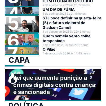
COM O CENÁRIO POLÍTICO
2 de agosto de 2026 às 20:27 horas
UM DIA DE FÚRIA
6 de abril de 2025 às 21:16 horas
STJ pode definir na quarta-feira
(5) o futuro eleitoral de
Gladson Cameli
1 de agosto de 2026 às 22:43 horas
Quem semeia vento colhe
tempestade
5 de junho de 2025 às 02:36 horas
O Pilão
4 de agosto de 2026 às 14:45 horas
CAPA
Lei que aumenta punição a
crimes digitais contra crianças
é sancionada
POLÍTICA