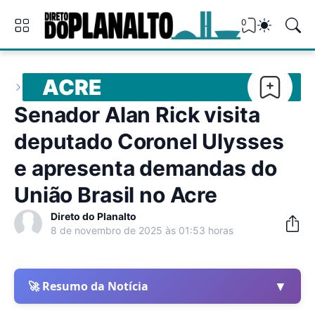
0
ACRE
Senador Alan Rick visita
deputado Coronel Ulysses
e apresenta demandas do
União Brasil no Acre
Direto do Planalto
8 de novembro de 2025 às 01:53 horas
▼
🚀 Resumo da Notícia