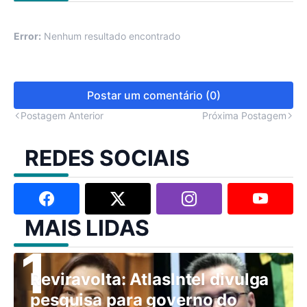
Error:
Nenhum resultado encontrado
Postar um comentário (0)
Postagem Anterior
Próxima Postagem
REDES SOCIAIS
MAIS LIDAS
Reviravolta: AtlasIntel divulga
pesquisa para governo do