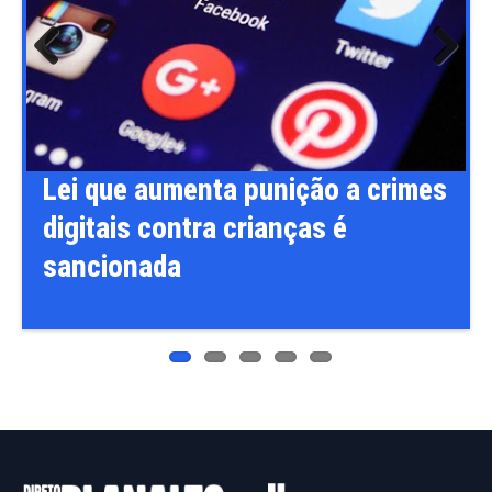
Previ
Next
ous
o a crimes
Flávio Bolsonaro anuncia Al
 é
Gaspar, relator da CPI do IN
como vice na disputa à
Presidência