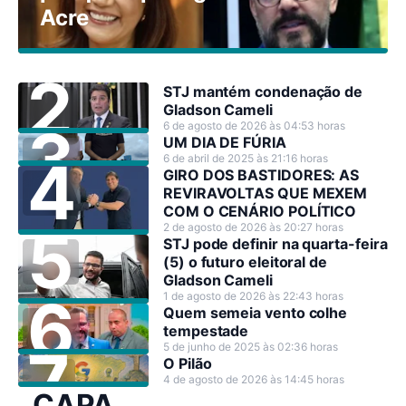
Acre
STJ mantém condenação de
Gladson Cameli
6 de agosto de 2026 às 04:53 horas
UM DIA DE FÚRIA
6 de abril de 2025 às 21:16 horas
GIRO DOS BASTIDORES: AS
REVIRAVOLTAS QUE MEXEM
COM O CENÁRIO POLÍTICO
2 de agosto de 2026 às 20:27 horas
STJ pode definir na quarta-feira
(5) o futuro eleitoral de
Gladson Cameli
1 de agosto de 2026 às 22:43 horas
Quem semeia vento colhe
tempestade
5 de junho de 2025 às 02:36 horas
O Pilão
4 de agosto de 2026 às 14:45 horas
CAPA