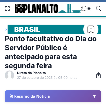
0
BRASIL
Ponto facultativo do Dia do
Servidor Público é
antecipado para esta
segunda feira
Direto do Planalto
27 de outubro de 2025 às 05:00 horas
▼
🚀 Resumo da Notícia