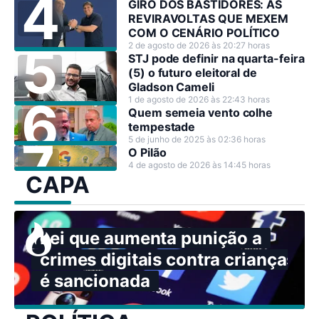
GIRO DOS BASTIDORES: AS
REVIRAVOLTAS QUE MEXEM
COM O CENÁRIO POLÍTICO
2 de agosto de 2026 às 20:27 horas
STJ pode definir na quarta-feira
(5) o futuro eleitoral de
Gladson Cameli
1 de agosto de 2026 às 22:43 horas
Quem semeia vento colhe
tempestade
5 de junho de 2025 às 02:36 horas
O Pilão
4 de agosto de 2026 às 14:45 horas
CAPA
Lei que aumenta punição a
crimes digitais contra crianças
é sancionada