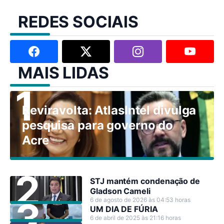
REDES SOCIAIS
MAIS LIDAS
Reviravolta: AtlasIntel divulga
pesquisa para governo do
Acre
STJ mantém condenação de
Gladson Cameli
6 de agosto de 2026 às 04:53 horas
UM DIA DE FÚRIA
6 de abril de 2025 às 21:16 horas