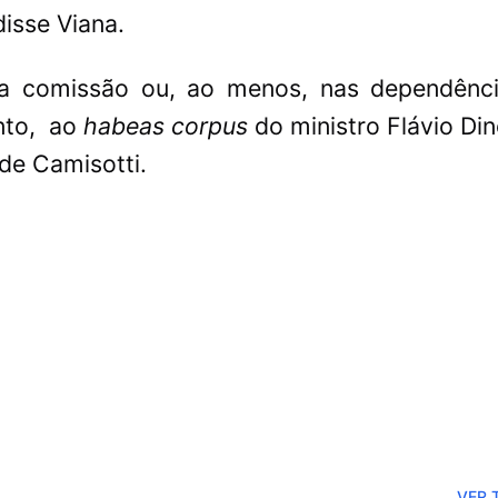
isse Viana.
na comissão ou, ao menos, nas dependênc
nto,
ao
habeas corpus
do ministro Flávio Din
Novo aciona Conselh
de Camisotti.
no Senado para inves
Jaques Wagner
VER 