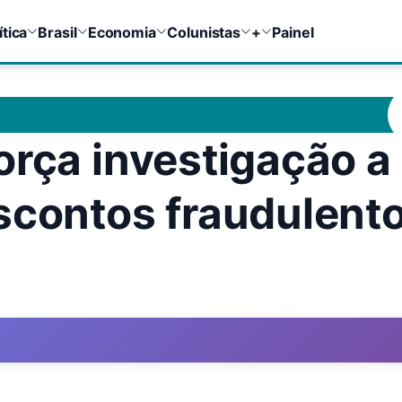
ítica
Brasil
Economia
Colunistas
+
Painel
orça investigação a
scontos fraudulent