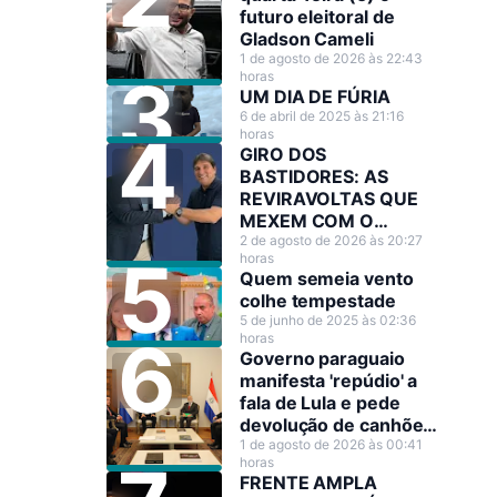
futuro eleitoral de
Gladson Cameli
1 de agosto de 2026 às 22:43
horas
UM DIA DE FÚRIA
6 de abril de 2025 às 21:16
horas
GIRO DOS
BASTIDORES: AS
REVIRAVOLTAS QUE
MEXEM COM O
CENÁRIO POLÍTICO
2 de agosto de 2026 às 20:27
horas
Quem semeia vento
colhe tempestade
5 de junho de 2025 às 02:36
horas
Governo paraguaio
manifesta 'repúdio' a
fala de Lula e pede
devolução de canhões
de guerra
1 de agosto de 2026 às 00:41
horas
FRENTE AMPLA