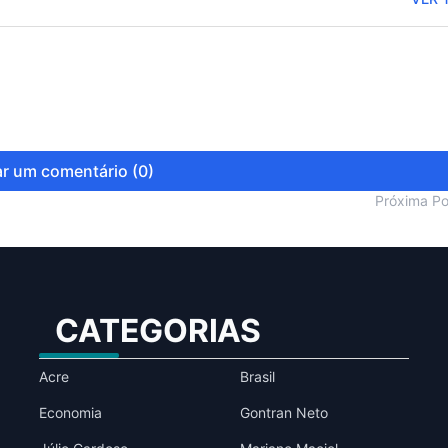
r um comentário (0)
Próxima P
CATEGORIAS
Acre
Brasil
Economia
Gontran Neto