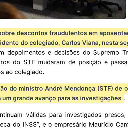
 sobre descontos fraudulentos em aposenta
idente do colegiado, Carlos Viana, nesta s
e em depoimentos e decisões do Supremo Tr
istros do STF mudaram de posição e pass
s ao colegiado.
isão do ministro André Mendonça (STF) de o
 um grande avanço para as investigações
.
ntinuam válidas para investigados presos
eca do INSS”, e o empresário Maurício Cami