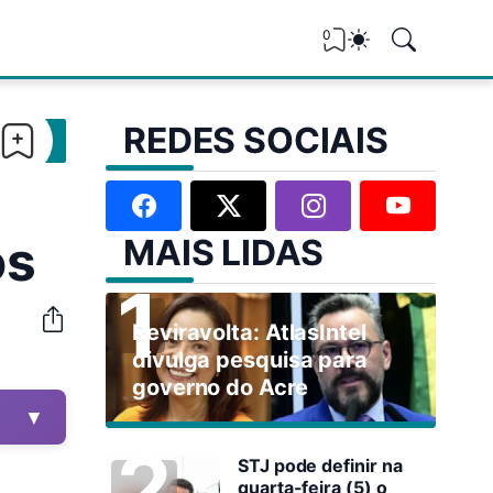
0
REDES SOCIAIS
os
MAIS LIDAS
Reviravolta: AtlasIntel
divulga pesquisa para
governo do Acre
▼
STJ pode definir na
quarta-feira (5) o