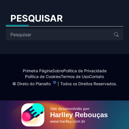
PESQUISAR
Primeira Página
Sobre
Política de Privacidade
Política de Cookies
Termos de Uso
Contato
©
Direto do Planalto
| Todos os Direitos Reservados.
Site desenvolvido por:
Harlley Rebouças
www.harlley.com.br