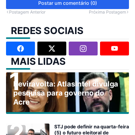
Postar um comentário (0)
Postagem Anterior
Próxima Postagem
REDES SOCIAIS
MAIS LIDAS
Reviravolta: AtlasIntel divulga
pesquisa para governo do
Acre
STJ pode definir na quarta-feira
(5) o futuro eleitoral de