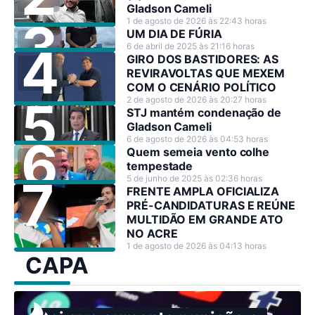
Gladson Cameli
1 de agosto de 2026 às 22:43 horas
UM DIA DE FÚRIA
6 de abril de 2025 às 21:16 horas
GIRO DOS BASTIDORES: AS
REVIRAVOLTAS QUE MEXEM
COM O CENÁRIO POLÍTICO
2 de agosto de 2026 às 20:27 horas
STJ mantém condenação de
Gladson Cameli
6 de agosto de 2026 às 04:53 horas
Quem semeia vento colhe
tempestade
5 de junho de 2025 às 02:36 horas
FRENTE AMPLA OFICIALIZA
PRÉ-CANDIDATURAS E REÚNE
MULTIDÃO EM GRANDE ATO
NO ACRE
1 de agosto de 2026 às 04:13 horas
CAPA