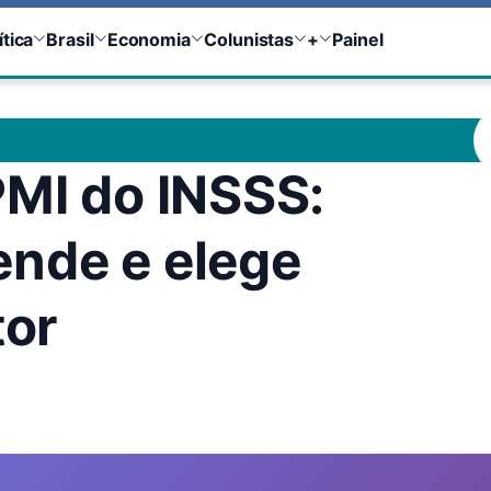
ítica
Brasil
Economia
Colunistas
+
Painel
PMI do INSSS:
ende e elege
tor