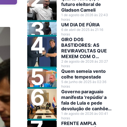
futuro eleitoral de
Gladson Cameli
1 de agosto de 2026 às 22:43
horas
UM DIA DE FÚRIA
6 de abril de 2025 às 21:16
horas
GIRO DOS
BASTIDORES: AS
REVIRAVOLTAS QUE
MEXEM COM O
CENÁRIO POLÍTICO
2 de agosto de 2026 às 20:27
horas
Quem semeia vento
colhe tempestade
5 de junho de 2025 às 02:36
horas
Governo paraguaio
manifesta 'repúdio' a
fala de Lula e pede
devolução de canhões
de guerra
1 de agosto de 2026 às 00:41
horas
FRENTE AMPLA