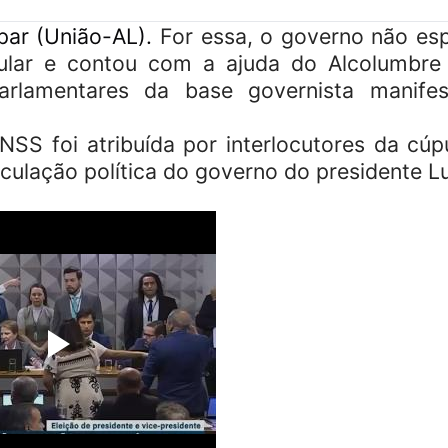
par (União-AL).
For essa, o governo não es
cular e contou com a ajuda do Alcolumbr
arlamentares da base governista manife
NSS foi atribuída por interlocutores da cúp
Novo aciona Conselh
culação política do governo do presidente Lu
no Senado para inves
Jaques Wagner