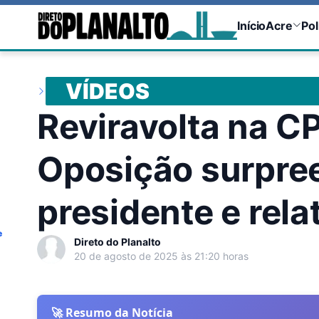
Início
Acre
Pol
VÍDEOS
Reviravolta na C
Oposição surpre
presidente e rela
e
Direto do Planalto
20 de agosto de 2025 às 21:20 horas
🚀 Resumo da Notícia