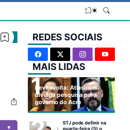
0
REDES SOCIAIS
MAIS LIDAS
Reviravolta: AtlasIntel
divulga pesquisa para
governo do Acre
STJ pode definir na
▼
quarta-feira (5) o