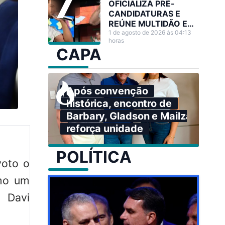
OFICIALIZA PRÉ-
CANDIDATURAS E
REÚNE MULTIDÃO EM
GRANDE ATO NO
1 de agosto de 2026 às 04:13
horas
ACRE
CAPA
Após convenção
histórica, encontro de
Barbary, Gladson e Mailza
reforça unidade
POLÍTICA
voto o
omo um
 Davi