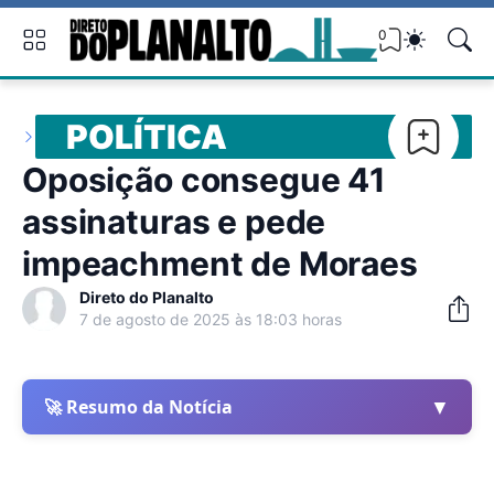
0
POLÍTICA
Oposição consegue 41
assinaturas e pede
impeachment de Moraes
Direto do Planalto
7 de agosto de 2025 às 18:03 horas
▼
🚀 Resumo da Notícia