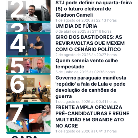
STJ pode definir na quarta-feira
(5) o futuro eleitoral de
Gladson Cameli
1 de agosto de 2026 às 22:43 horas
UM DIA DE FÚRIA
6 de abril de 2025 às 21:16 horas
GIRO DOS BASTIDORES: AS
REVIRAVOLTAS QUE MEXEM
COM O CENÁRIO POLÍTICO
2 de agosto de 2026 às 20:27 horas
Quem semeia vento colhe
tempestade
5 de junho de 2025 às 02:36 horas
Governo paraguaio manifesta
'repúdio' a fala de Lula e pede
devolução de canhões de
guerra
1 de agosto de 2026 às 00:41 horas
FRENTE AMPLA OFICIALIZA
PRÉ-CANDIDATURAS E REÚNE
MULTIDÃO EM GRANDE ATO
NO ACRE
1 de agosto de 2026 às 04:13 horas