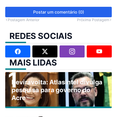
Postar um comentário (0)
Postagem Anterior
Próxima Postagem
REDES SOCIAIS
MAIS LIDAS
Reviravolta: AtlasIntel divulga
pesquisa para governo do
Acre