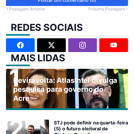
Postagem Anterior
Próxima Postagem
REDES SOCIAIS
MAIS LIDAS
Reviravolta: AtlasIntel divulga
pesquisa para governo do
Acre
STJ pode definir na quarta-feira
(5) o futuro eleitoral de