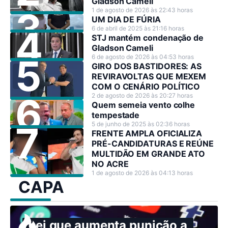
Gladson Cameli
1 de agosto de 2026 às 22:43 horas
UM DIA DE FÚRIA
6 de abril de 2025 às 21:16 horas
STJ mantém condenação de
Gladson Cameli
6 de agosto de 2026 às 04:53 horas
GIRO DOS BASTIDORES: AS
REVIRAVOLTAS QUE MEXEM
COM O CENÁRIO POLÍTICO
2 de agosto de 2026 às 20:27 horas
Quem semeia vento colhe
tempestade
5 de junho de 2025 às 02:36 horas
FRENTE AMPLA OFICIALIZA
PRÉ-CANDIDATURAS E REÚNE
MULTIDÃO EM GRANDE ATO
NO ACRE
1 de agosto de 2026 às 04:13 horas
CAPA
Lei que aumenta punição a