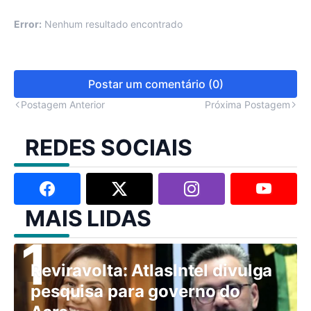
Error:
Nenhum resultado encontrado
Postar um comentário (0)
Postagem Anterior
Próxima Postagem
REDES SOCIAIS
MAIS LIDAS
Reviravolta: AtlasIntel divulga
pesquisa para governo do