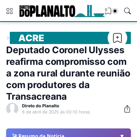
0
ACRE
Deputado Coronel Ulysses
reafirma compromisso com
a zona rural durante reunião
com produtores da
Transacreana
Direto do Planalto
6 de abril de 2025 às 00:10 horas
▼
🚀 Resumo da Notícia