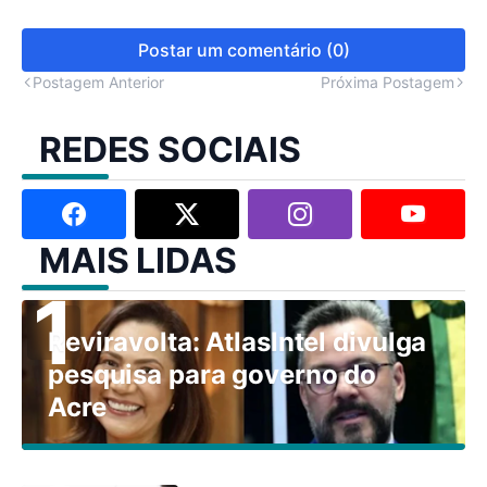
Postar um comentário (0)
Postagem Anterior
Próxima Postagem
REDES SOCIAIS
MAIS LIDAS
Reviravolta: AtlasIntel divulga
pesquisa para governo do
Acre