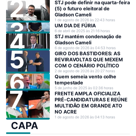
STJ pode definir na quarta-feira
(5) o futuro eleitoral de
Gladson Cameli
1 de agosto de 2026 às 22:43 horas
UM DIA DE FÚRIA
6 de abril de 2025 às 21:16 horas
STJ mantém condenação de
Gladson Cameli
6 de agosto de 2026 às 04:53 horas
GIRO DOS BASTIDORES: AS
REVIRAVOLTAS QUE MEXEM
COM O CENÁRIO POLÍTICO
2 de agosto de 2026 às 20:27 horas
Quem semeia vento colhe
tempestade
5 de junho de 2025 às 02:36 horas
FRENTE AMPLA OFICIALIZA
PRÉ-CANDIDATURAS E REÚNE
MULTIDÃO EM GRANDE ATO
NO ACRE
1 de agosto de 2026 às 04:13 horas
CAPA