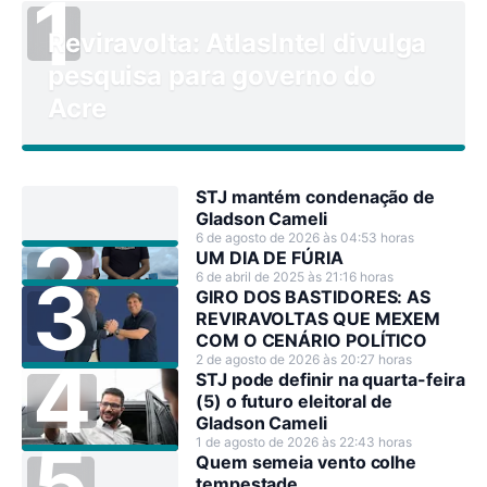
Reviravolta: AtlasIntel divulga
pesquisa para governo do
Acre
STJ mantém condenação de
Gladson Cameli
6 de agosto de 2026 às 04:53 horas
UM DIA DE FÚRIA
6 de abril de 2025 às 21:16 horas
GIRO DOS BASTIDORES: AS
REVIRAVOLTAS QUE MEXEM
COM O CENÁRIO POLÍTICO
2 de agosto de 2026 às 20:27 horas
STJ pode definir na quarta-feira
(5) o futuro eleitoral de
Gladson Cameli
1 de agosto de 2026 às 22:43 horas
Quem semeia vento colhe
tempestade