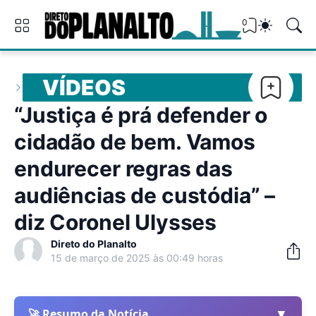
0
VÍDEOS
“Justiça é prá defender o
cidadão de bem. Vamos
endurecer regras das
audiências de custódia” –
diz Coronel Ulysses
Direto do Planalto
15 de março de 2025 às 00:49 horas
▼
🚀 Resumo da Notícia