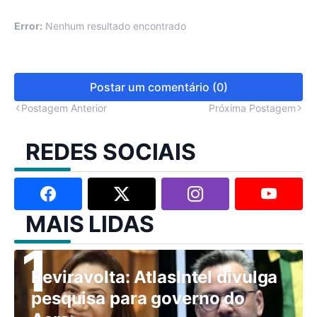
Error:
Nenhum resultado encontrado
Postar um comentário (0)
Postagem Anterior
Próxima Postagem
REDES SOCIAIS
MAIS LIDAS
Reviravolta: AtlasIntel divulga
pesquisa para governo do