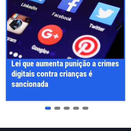
Previ
Next
ous
Lei que aumenta punição a crimes
digitais contra crianças é
sancionada