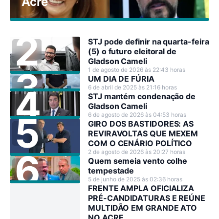
Acre
STJ pode definir na quarta-feira
(5) o futuro eleitoral de
Gladson Cameli
1 de agosto de 2026 às 22:43 horas
UM DIA DE FÚRIA
6 de abril de 2025 às 21:16 horas
STJ mantém condenação de
Gladson Cameli
6 de agosto de 2026 às 04:53 horas
GIRO DOS BASTIDORES: AS
REVIRAVOLTAS QUE MEXEM
COM O CENÁRIO POLÍTICO
2 de agosto de 2026 às 20:27 horas
Quem semeia vento colhe
tempestade
5 de junho de 2025 às 02:36 horas
FRENTE AMPLA OFICIALIZA
PRÉ-CANDIDATURAS E REÚNE
MULTIDÃO EM GRANDE ATO
NO ACRE