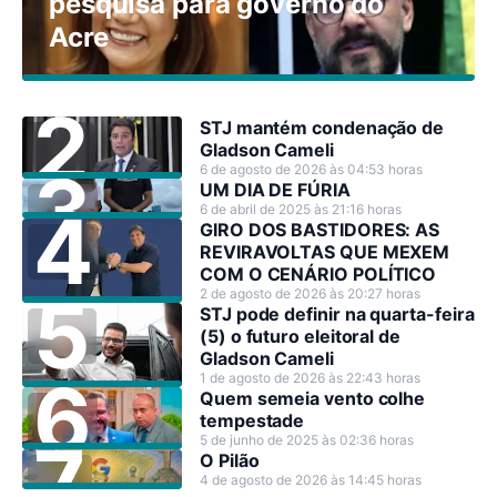
pesquisa para governo do
Acre
STJ mantém condenação de
Gladson Cameli
6 de agosto de 2026 às 04:53 horas
UM DIA DE FÚRIA
6 de abril de 2025 às 21:16 horas
GIRO DOS BASTIDORES: AS
REVIRAVOLTAS QUE MEXEM
COM O CENÁRIO POLÍTICO
2 de agosto de 2026 às 20:27 horas
STJ pode definir na quarta-feira
(5) o futuro eleitoral de
Gladson Cameli
1 de agosto de 2026 às 22:43 horas
Quem semeia vento colhe
tempestade
5 de junho de 2025 às 02:36 horas
O Pilão
4 de agosto de 2026 às 14:45 horas