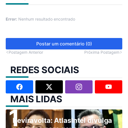
Error:
Nenhum resultado encontrado
Postar um comentário (0)
Postagem Anterior
Próxima Postagem
REDES SOCIAIS
MAIS LIDAS
Reviravolta: AtlasIntel divulga